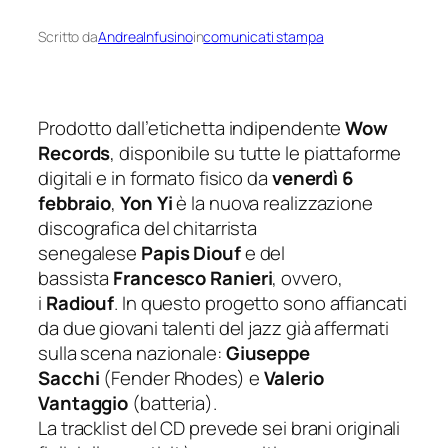
Scritto da
AndreaInfusino
in
comunicati stampa
Prodotto dall’etichetta indipendente
Wow
Records
, disponibile su tutte le piattaforme
digitali e in formato fisico da
venerdì 6
febbraio
,
Yon Yi
è la nuova realizzazione
discografica del chitarrista
senegalese
Papis Diouf
e del
bassista
Francesco Ranieri
, ovvero,
i
Radiouf
. In questo progetto sono affiancati
da due giovani talenti del jazz già affermati
sulla scena nazionale:
Giuseppe
Sacchi
(Fender Rhodes) e
Valerio
Vantaggio
(batteria).
La tracklist del CD prevede sei brani originali