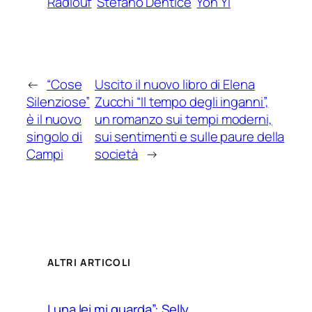
Radiouf
Stefano Dentice
Yon Yi
←
“Cose
Uscito il nuovo libro di Elena
Silenziose”
Zucchi “Il tempo degli inganni”,
è il nuovo
un romanzo sui tempi moderni,
singolo di
sui sentimenti e sulle paure della
Campi
società
→
ALTRI ARTICOLI
Luna lei mi guarda”: Selly