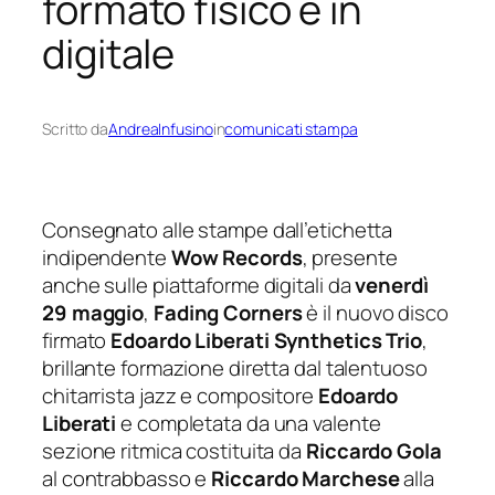
formato fisico e in
digitale
Scritto da
AndreaInfusino
in
comunicati stampa
Consegnato alle stampe dall’etichetta
indipendente
Wow Records
, presente
anche sulle piattaforme digitali da
venerdì
29 maggio
,
Fading Corners
è il nuovo disco
firmato
Edoardo Liberati Synthetics Trio
,
brillante formazione diretta dal talentuoso
chitarrista jazz e compositore
Edoardo
Liberati
e completata da una valente
sezione ritmica costituita da
Riccardo Gola
al contrabbasso e
Riccardo Marchese
alla