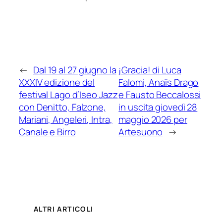
←
Dal 19 al 27 giugno la
¡Gracia! di Luca
XXXIV edizione del
Falomi, Anaïs Drago
festival Lago d’Iseo Jazz
e Fausto Beccalossi
con Denitto, Falzone,
in uscita giovedì 28
Mariani, Angeleri, Intra,
maggio 2026 per
Canale e Birro
Artesuono
→
ALTRI ARTICOLI