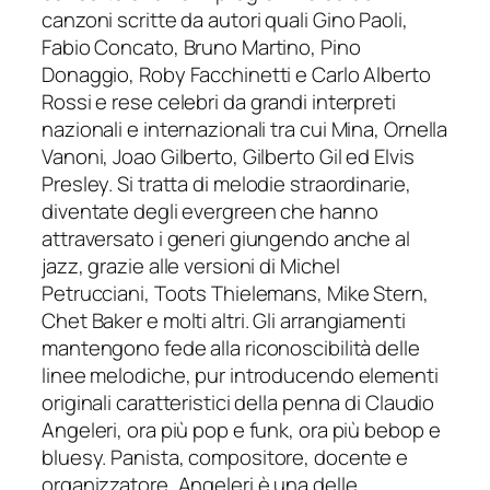
canzoni scritte da autori quali
Gino Paoli,
Fabio Concato, Bruno Martino, Pino
Donaggio, Roby Facchinetti e Carlo Alberto
Rossi
e rese celebri da grandi interpreti
nazionali e internazionali tra cui
Mina, Ornella
Vanoni, Joao Gilberto, Gilberto Gil ed Elvis
Presley. Si tratta di m
elodie straordinarie,
diventate degli evergreen che hanno
attraversato i generi giungendo anche al
jazz, grazie alle versioni di
Michel
Petrucciani, Toots Thielemans, Mike Stern,
Chet Baker e molti altri
. Gli arrangiamenti
mantengono fede alla riconoscibilità delle
linee melodiche, pur introducendo elementi
originali caratteristici della penna di Claudio
Angeleri, ora più pop e funk, ora più bebop e
bluesy.
Panista, compositore, docente e
organizzatore,
Angeleri
è una delle