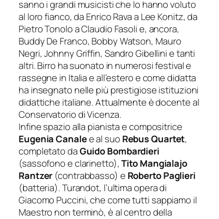
sanno i grandi musicisti che lo hanno voluto
al loro fianco, da Enrico Rava a Lee Konitz, da
Pietro Tonolo a Claudio Fasoli e, ancora,
Buddy De Franco, Bobby Watson, Maur
o
Negri
, Johnny Griffin, Sandro Gibellini e tanti
altri. Birro ha suonato in numerosi festival e
rassegne in Italia e all’estero e come didatta
ha insegnato nelle più prestigiose istituzioni
didattiche italiane. Attualmente è docente al
Conservatorio di Vicenza.
Infine spazio alla pianista e compositrice
Eugenia Canale
e al suo
Rebus Quartet
,
completato da
Guido Bombardieri
(sassofono e clarinetto),
Tito Mangialajo
Rantzer
(contrabbasso) e
Roberto Paglieri
(batteria).
Turandot
, l’ultima opera di
Giacomo Puc
cini, che come tutti sappiamo il
Maestro non terminò, è al centro della