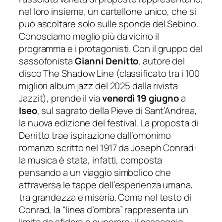
nel loro insieme, un cartellone unico, che si
può ascoltare solo sulle sponde del Sebino.
Conosciamo meglio più da vicino il
programma e i protagonisti.
Con il gruppo del
sassofonista
Gianni Denitto
, autore del
disco
The Shadow Line
(classificato tra i 100
migliori album jazz del 2025 dalla rivista
Jazzit
), prende il via
venerdì 19 giugno
a
Iseo
, sul sagrato della
Pieve di Sant’Andrea
,
la nuova edizione del festival.
La proposta di
Denitto trae ispirazione dall’omonimo
romanzo scritto nel 1917 da Joseph Conrad:
la musica è stata, infatti, composta
pensando a un viaggio simbolico che
attraversa le
tappe dell’esperienza umana,
tra grandezza e miseria. Come nel testo di
Conrad, la
“linea d’ombra”
rappresenta un
limite da sfidare e superare: il passaggio