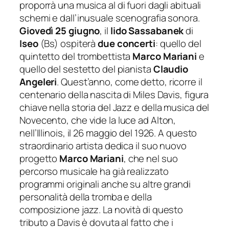
proporrà una musica al di fuori dagli abituali
schemi e dall’inusuale scenografia sonora.
Giovedì 25 giugno
, il
lido Sassabanek
di
Iseo
(Bs)
ospiterà
due concerti
: quello del
quintetto del trombettista
Marco Mariani
e
quello del sestetto del pianista
Claudio
Angeleri
.
Quest’anno, come detto, ricorre il
centenario della nascita di Miles Davis, figura
chiave nella storia del Jazz e d
ella musica del
Novecento, che vide la luce ad Alton,
nell’Illinois, il 26 maggio del 1926. A questo
straordinario artista dedica il suo nuovo
progetto
Marco Mariani
, che nel suo
percorso musicale ha già realizzato
programmi originali anche su altre grand
i
personalità della tromba e della
composizione jazz. La novità di questo
tributo a Davis è dovuta al fatto che i