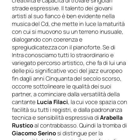
creatività e capacità di trovare singolari
strade espressive. Il talento dei giovani
artisti al suo fianco è ben evidente nella
musica del Cd, che mette in luce la maturità
con cui si muovono su un terreno inusuale,
dialogando con
coerenza e
spregiudicatezza con il pianoforte. Se di
Intra conosciamo tutti lo straordinario e
variegato percorso artistico, che fa di lui una
delle più significative voci del jazz europeo
fin dagli anni Cinquanta del secolo scorso,
occorre sottolineare l
e qualità dei suoi
partner,
a cominciare dalla versatilità della
cantante
Lucia Filaci
, la cui voce spazia con
facilità su tutti i registri, e dalla padronanza
tecnica e sensibilità espressiva di
Arabella
Rustico
al contrabbasso. Quindi la tromba di
Giacomo Serino
si distingue per l
a