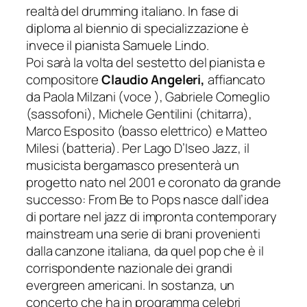
realtà del drumming italiano. In fase di
dipl
oma al biennio di specializzazione è
invece il pianista Samuele Lindo.
Poi sarà la volta del sestetto del pianista e
compositore
Claudio Angeleri,
affiancato
da
Paola Milzani (voce ), Gabriele Comeglio
(sassofoni),
Michele Gentilini (chitarra),
Marco Esposito (basso elettrico) e Matteo
Milesi (batteria). P
er Lago D’Iseo Jazz, il
musicista bergamasco presenterà un
progetto nato nel 2001 e coronato da grande
successo:
From Be to Pops
nasce dall’idea
di portare nel jazz di impronta
contemporary
mainstream
una serie di brani provenienti
dalla canzone italiana, da quel pop che è il
corrispondente nazionale dei grandi
evergreen americani. In sostanza, un
concerto che ha in programma celebri