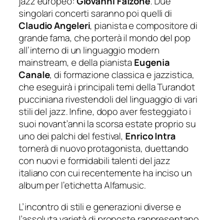
jazz europeo:
Giovanni Falzone
. Due
singolari concerti
saranno poi quelli di
Claudio Angeleri
, pianista e compositore di
grande fama, che porterà il mondo del pop
all’interno di un linguaggio
modern
mainstream
, e della pianista
Eugenia
Canale
, di formazione classica e jazzistica,
che eseguirà i principali temi
della
Turandot
pucciniana rive
stendoli del linguaggio di vari
stili del jazz. Infine, dopo aver festeggiato i
suoi novant’anni la scorsa estate proprio su
uno dei palchi del festival,
Enrico Intra
tornerà di nuovo protagonista, duettando
con nuovi e formidabili talenti del
jazz
italiano con cui recentemente ha inciso un
album per l’etichetta Alfamusic.
L’incontro di stili e generazioni diverse e
l’assoluta varietà di proposte rappresentano,