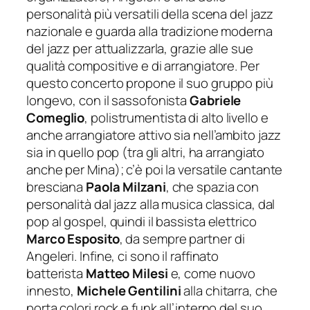
personalità più versatili della scena del jazz
nazionale e guarda alla tradizione moderna
del jazz per attualizzarla
, grazie alle sue
qualità compositive e di arrangiatore. Per
questo concerto propone il suo gruppo più
longevo, con il sassofonista
Gabriele
Comeglio
, polistrumentista di alto livello e
anche arrangiatore attivo sia nell’ambito jazz
sia in quello pop (tra gli altri, ha arrangiato
anche per Mina); c’è poi la versatile cantante
bresciana
Paola Milzani
, che spazia con
personalità dal jazz alla musica classica, dal
pop al gospel, quindi il bassista elettrico
Marco Esposito
, da sempre partner di
Angeleri. Infine, ci sono il raffinato
batterista
Matteo Milesi
e, come nuovo
innesto,
Michele Gentilini
alla chitarra, c
h
e
porta colori rock e funk all’interno del suo