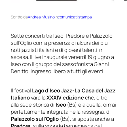
Scritto da
AndreaInfusino
in
comunicati stampa
Sette concerti tra Iseo, Predore e Palazzolo
sull’Oglio con la presenza di alcuni dei più
noti jazzisti italiani e di giovani talenti in
ascesa.
Il live inaugurale venerdì 19 giugno a
Iseo con il gruppo
del sassofonista
Gianni
Denitto.
Ingresso libero a tutti gli eventi
Il festival
Lago d’Iseo Jazz-La Casa del Jazz
Italiano
vara la
XXXIV edizione
che, oltre
alla sede storica di
Iseo
(Bs) e a
quella, ormai
perfettamente integrata
nella rassegna, di
Palazzolo sull’Oglio
(Bs), si sposta anche a
Predore
, sulla sponda bergamasca del