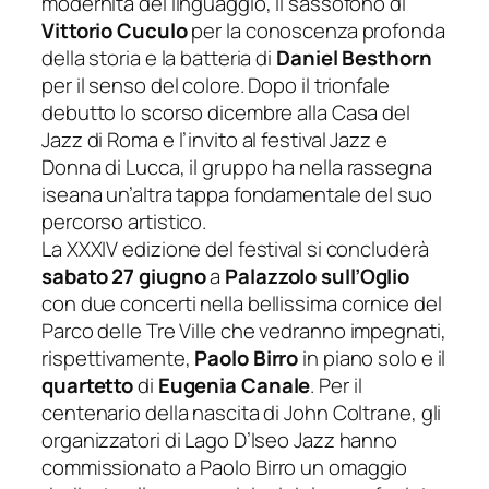
modernità del linguaggio, il sassofono di
Vittorio Cuculo
per la conoscenza profonda
della storia e la batteria di
Daniel Besthorn
per il senso del colore. Dopo il trionfale
debutto lo scorso dicembre alla Casa del
Jazz di Roma e l’invito al festival
Jazz e
Donna
di Lucca, il gruppo ha nella rassegna
iseana un’altra tappa fondamentale del suo
percorso artistico.
La XXXIV edizione del festival si concluderà
sabato 27 giugno
a
Palazzolo sull’Oglio
con due concerti
nella bellissima cornice del
Parco
delle Tre Ville
che vedranno impegnati,
rispettivamente,
Paolo Birro
in piano solo e il
quartetto
di
Eugenia Canale
.
Per il
centenario della nascita di John Coltrane, gli
organizzatori di Lago D’Iseo Jazz hanno
c
ommissionato a Paolo Birro un omaggio