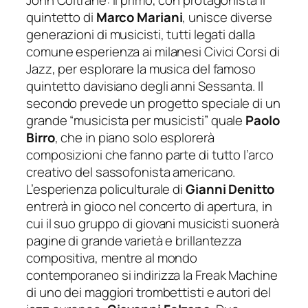
John Coltrane: il primo, con protagonista il
quintett
o di
Marco Mariani
, unisce diverse
generazioni di musicisti, tutti legati dalla
comune esperienza ai milanesi Civici Corsi di
Jazz, per esplorare la musica del famoso
quintetto davisiano degli anni Sessanta. Il
secondo prevede un progetto speciale di un
gr
ande “musicista per musicisti” quale
Paolo
Birro
, che in piano solo esplorerà
composizioni che fanno parte di tutto l’arco
creativo del sassofonista americano.
L’esperienza policulturale di
Gianni Denitto
entrerà in gioco nel concerto di apertura, in
cui i
l suo gruppo di giovani musicisti suonerà
pagine di grande varietà e brillantezza
compositiva, mentre al mondo
contemporaneo si indirizza la Freak Machine
di uno dei maggiori trombettisti e autori del