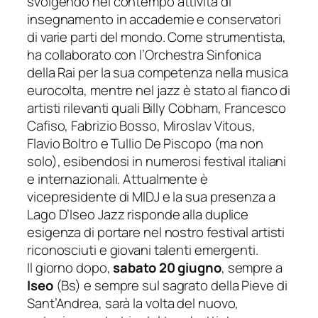
svolgendo nel contempo attività di
insegnamento in accademie e conservatori
di varie parti del mondo. Come strumentista,
ha col
laborato
con l’Orchestra Sinfonica
della Rai per la sua competenza nella musica
eurocolta, mentre nel jazz è stato al fianco di
artisti rilevanti quali Billy Cobham, Francesco
Cafiso, Fabrizio Bosso, Miroslav Vitous,
Flavio Boltro e Tullio De Piscopo (ma non
solo)
, esibendosi in numerosi festival italiani
e internazionali. Attualmente è
vicepresidente di MIDJ e la sua presenza a
Lago D’Iseo Jazz risponde alla duplice
esigenza di portare nel nostro festival artisti
riconosciuti e giovani talenti emergenti.
Il giorno dopo,
sabato 20 giugno
, sempre a
Iseo
(Bs)
e sempre sul
sagrato della Pieve di
Sant’Andrea
, sarà la volta de
l nuovo,