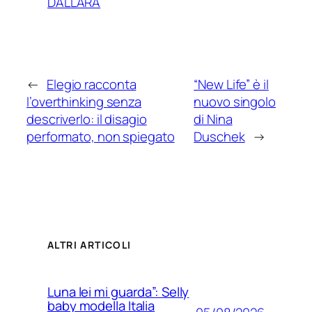
DALL’ARA
←
Elegio racconta
“New Life” è il
l’overthinking senza
nuovo singolo
descriverlo: il disagio
di Nina
performato, non spiegato
Duschek
→
ALTRI ARTICOLI
Luna lei mi guarda”: Selly
baby modella Italia