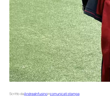
Scritto da
AndreaInfusino
in
comunicati stampa