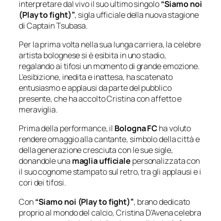
interpretare dal vivo il suo ultimo singolo
“Siamo noi
(Play to fight)”
, sigla ufficiale della nuova stagione
di
Captain Tsubasa
.
Per la prima volta nella sua lunga carriera, la celebre
artista bolognese si è esibita in uno stadio,
regalando ai tifosi un momento di grande emozione.
L’esibizione,
inedita e inattesa
, ha scatenato
entusiasmo e applausi da parte del pubblico
presente, che ha accolto Cristina con affetto e
meraviglia.
Prima della performance, il
Bologna FC
ha voluto
rendere omaggio alla cantante, simbolo della città e
della generazione cresciuta con le sue sigle,
donandole una
maglia ufficiale
personalizzata con
il suo cognome stampato sul retro, tra gli applausi e i
cori dei tifosi.
Con
“Siamo noi (Play to fight)”
, brano dedicato
proprio al mondo del calcio, Cristina D’Avena celebra