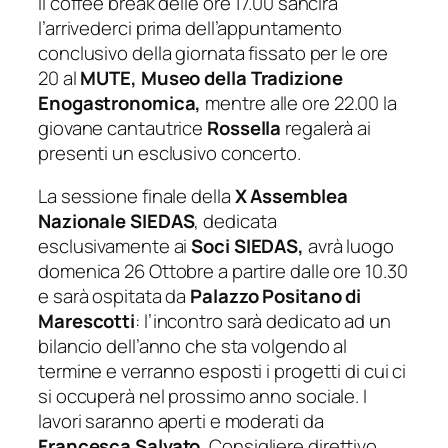
Il coffee break delle ore 17.00 sancirà
l’arrivederci prima dell’appuntamento
conclusivo della giornata fissato per le ore
20 al
MUTE, Museo della Tradizione
Enogastronomica,
mentre alle ore 22.00 la
giovane cantautrice
Rossella
regalerà ai
presenti un esclusivo concerto.
La sessione finale della
X Assemblea
Nazionale SIEDAS
, dedicata
esclusivamente ai
Soci SIEDAS,
avrà luogo
domenica 26 Ottobre a partire dalle ore 10.30
e sarà ospitata da
Palazzo Positano di
Marescotti
: l’incontro sarà dedicato ad un
bilancio dell’anno che sta volgendo al
termine e verranno esposti i progetti di cui ci
si occuperà nel prossimo anno sociale. I
lavori saranno aperti e moderati da
Francesca Salvato
, Consigliere direttivo