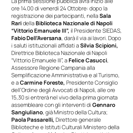
La prima sessione pubblica avrà inizio alle
ore 14.00 di venerdì 24 Ottobre: dopo la
registrazione dei partecipanti, nella
Sala
Rari
della
Biblioteca Nazionale di Napoli
“Vittorio Emanuele III”,
il Presidente SIEDAS,
Fabio Dell’Aversana
, darà il via ai lavori. Dopo
i saluti istituzionali affidati a
Silvia Scipioni,
Direttrice Biblioteca Nazionale di Napoli
“Vittorio Emanuele III”, a
Felice Casucci
,
Assessore Regione Campania alla
Semplificazione Amministrativa e al Turismo,
e a
Carmine Foreste,
Presidente Consiglio
dell’Ordine degli Avvocati di Napoli, alle ore
15,30 si entrerà nel vivo della prima giornata
assembleare con gli interventi di
Gennaro
Sangiuliano
, già Ministro della Cultura;
Paola Passarelli,
Direttore generale
Biblioteche e Istituti Culturali Ministero della