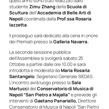
quest’anno sono stati realizzati dallo
studente
Zimu
Zhang
della
Scuola di
Scultura
dell’
Accademia di Belle Arti di
Napoli
coordinata dalla
Prof.ssa Rosaria
Iazzetta
.
Il prosieguo sarà dedicato alla cena in onore
dei Premiati presso la
Galleria Navarra.
La seconda sessione pubblica
dell’Assemblea si svolgerà sabato 25
Ottobre a partire dalle ore 10.00 e sarà
introdotta e moderata da
Maria Rosaria
Santangelo
, Segretario Generale SIEDAS.
L’incontro avrà luogo presso la
Sala
Martucci
del
Conservatorio di Musica di
Napoli “San Pietro a Majella”
e prevede gli
interventi di
Gaetano Panariello,
Direttore
Conservatorio di Musica di Napoli “San Pietro