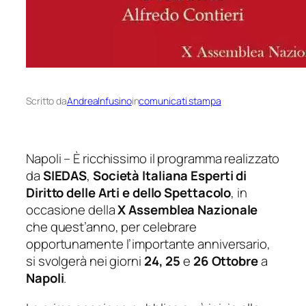
Scritto da
AndreaInfusino
in
comunicati stampa
Napoli – È ricchissimo il programma realizzato
da
SIEDAS
,
Società Italiana Esperti di
Diritto delle Arti e dello Spettacolo
, in
occasione della
X
Assemblea Nazionale
che quest’anno, per celebrare
opportunamente l’importante anniversario,
si svolgerà nei giorni
24, 25
e
26 Ottobre
a
Napoli
.