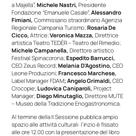
a Majella”;
Michele Nastri,
Presidente
Fondazione “Emanuele Casale”;
Alessandro
Fimiani,
Commissario straordinario Agenzia
Regionale Campania Turismo;
Rosaria De
Cicco,
Attrice;
Veronica Mazza,
Direttrice
artistica Teatro TEDÉR – Teatro del Rimedio;
Michele Campanella,
Direttore artistico
Festival Spinacorona;
Espedito Barrucci,
CEO Zeus Record;
Melania D’Agostino,
CEO
Leone Produzioni;
Francesco Marchese,
Label Manager FDAM
; Angelo Grimaldi,
CEO
Crocopie;
Ludovica Caniparoli,
Project
Manager;
Diego Minutaglio,
Direttore MUTE
– Museo della Tradizione Enogastronomica.
Al termine della II Sessione pubblica ampio
spazio alle attività culturali: l’inzio è fissato
alle ore 12.00 con la presentazione del libro