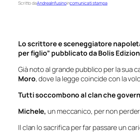
Scritto da
AndreaInfusino
in
comunicati stampa
Lo scrittore e sceneggiatore napoletan
per figlio” pubblicato da Bolis Edizion
Già noto al grande pubblico per la sua ca
Moro
,
dove la legge coincide con la vol
Tutti soccombono al clan che
gover
Michele,
un meccanico, per non perdere 
Il clan lo sacrifica per far passare un car