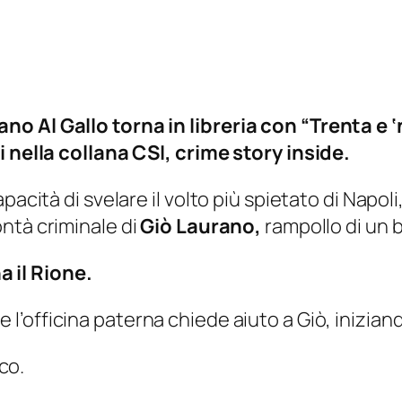
o Al Gallo torna in libreria con “Trenta e ‘
i nella collana CSI, crime story inside.
pacità di svelare il volto più spietato di Napoli
ontà criminale di
Giò Laurano,
rampollo di un 
na
il Rione.
l’officina paterna chiede aiuto a Giò, inizian
ico.