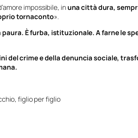
d’amore impossibile, in
una città dura, sempr
roprio tornaconto
».
paura. È furba, istituzionale. A farne le spe
ini del crime e della denuncia sociale, tras
umana.
hio, figlio per figlio