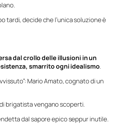
olano.
po tardi, decide che l’unica soluzione è
a dal crollo delle illusioni in un
’esistenza, smarrito ogni idealismo
.
pravvissuto”: Mario Amato, cognato di un
di brigatista vengano scoperti.
vendetta dal sapore epico seppur inutile.