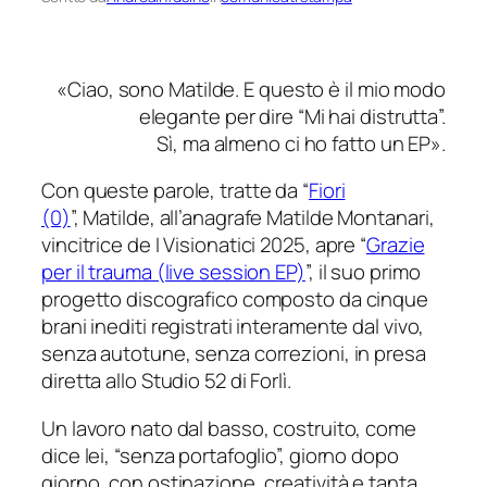
«
Ciao, sono Matilde. E questo è il mio modo
elegante per dire “Mi hai distrutta”.
Sì, ma almeno ci ho fatto un EP
».
Con queste parole, tratte da “
Fiori
(0)
”, Matilde, all’anagrafe Matilde Montanari,
vincitrice de
I Visionatici
2025, apre “
Grazie
per il trauma (live session EP)
”, il suo primo
progetto discografico composto da cinque
brani inediti registrati interamente dal vivo,
senza autotune, senza correzioni, in presa
diretta allo
Studio 52
di Forlì.
Un lavoro nato dal basso, costruito, come
dice lei, “senza portafoglio”, giorno dopo
giorno, con ostinazione, creatività e tanta