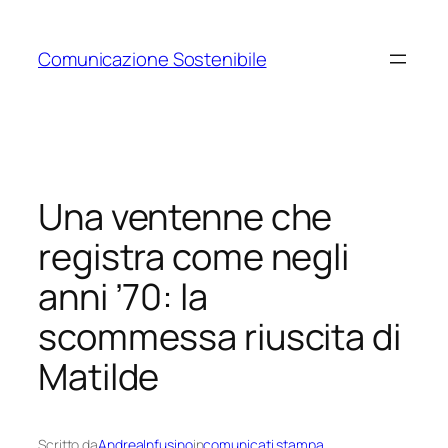
Vai
al
Comunicazione Sostenibile
contenuto
Una ventenne che
registra come negli
anni ’70: la
scommessa riuscita di
Matilde
Scritto da
AndreaInfusino
in
comunicati stampa