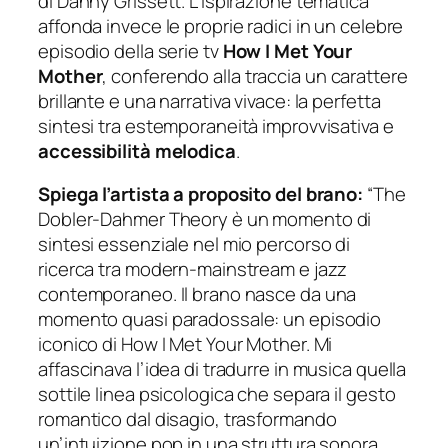
di Danny Grissett. L’ispirazione tematica
affonda invece le proprie radici in un celebre
episodio della serie tv
How I Met Your
Mother
, conferendo alla traccia un carattere
brillante e una narrativa vivace: la perfetta
sintesi tra estemporaneità improvvisativa e
accessibilità melodica
.
Spiega l’artista a proposito del brano:
“The
Dobler-Dahmer Theory è un momento di
sintesi essenziale nel mio percorso di
ricerca tra modern-mainstream e jazz
contemporaneo. Il brano nasce da una
momento quasi paradossale: un episodio
iconico di How I Met Your Mother. Mi
affascinava l’idea di tradurre in musica quella
sottile linea psicologica che separa il gesto
romantico dal disagio, trasformando
un’intuizione pop in una struttura sonora