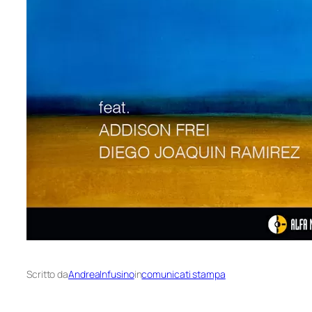
Scritto da
AndreaInfusino
in
comunicati stampa