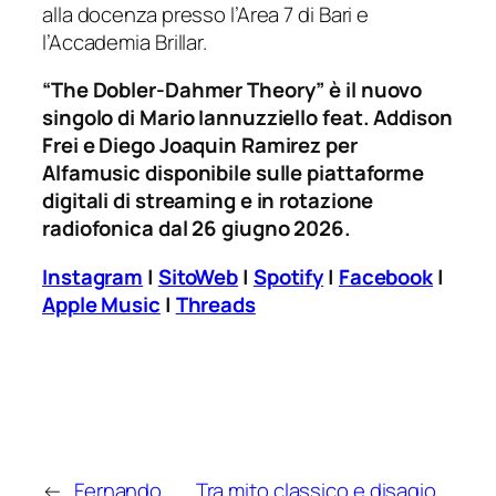
alla docenza presso l’Area 7 di Bari e
l’Accademia Brillar.
“The Dobler-Dahmer Theory” è il nuovo
singolo di Mario Iannuzziello feat. Addison
Frei e Diego Joaquin Ramirez per
Alfamusic disponibile sulle piattaforme
digitali di streaming e in rotazione
radiofonica dal 26 giugno 2026.
Instagram
|
SitoWeb
|
Spotify
|
Facebook
|
Apple Music
|
Threads
←
Fernando
Tra mito classico e disagio