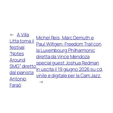
←
A Villa
Michel Reis, Marc Demuth e
Litta torna il
Paul Wiltgen: Freedom Trail con
festival
la Luxembourg Philharmonic
“Notes
diretta da Vince Mendoza
Around
special guest Joshua Redman
SMG” diretto
in uscita il 19 giugno 2026 su cd,
dal pianista
vinile e digitale per la Cam Jazz
Antonio
→
Faraò