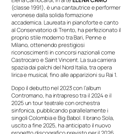
Elena Camocardi, in arte
ELENA CAMO
(classe 1991), è una cantautrice e performer
veronese dalla solida formazione
accademica. Laureata in pianoforte e canto
al Conservatorio di Trento, ha perfezionato il
proprio stile moderno tra Bari, Penne e
Milano, ottenendo prestigiosi
riconoscimenti in concorsi nazionali come
Castrocaro e Saint Vincent. La sua carriera
spazia dai palchi del Nord Italia, tra opera
lirica e musical, fino alle apparizioni su Rai 1.
Dopo il debutto nel 2023 con l’album
Contromano
, ha intrapreso tra il 2024 e il
2025 un tour teatrale con orchestra
sinfonica, pubblicando parallelamente i
singoli
Colombia
e
Big Babol
. Il brano
Sola
,
uscito a fine 2025, ha anticipato il nuovo
progetto discografico previsto per il 2026.