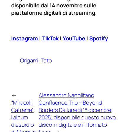
disponibile dal 14 novembre sulle
piattaforme digitali di streaming.
Instagram
|
TikTok
|
YouTube
|
Spotify
Origami
Tato
←
Alessandro Napolitano
“Miracoli,
Confluence Trio – Beyond
Catrame”
Borders Da lunedì 1° dicembre
l’album
2025, disponibile questo nuovo
d’esordio
disco in digitale e in formato