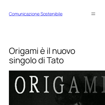
Vai
al
Comunicazione Sostenibile
contenuto
Origami è il nuovo
singolo di Tato