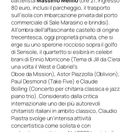
batterista
Massimo Melillo
(
ore 21
;
ingresso
80 euro, inclusi
il parcheggio, il trasporto
sull’isola con imbarcazione privata dal
porto
commerciale di Sale Marasino
e brindisi
)
.
All’ombra dell’affascinante castello di origine
trecentesca, oggi proprietà privata, che si
erge su uno sperone roccioso sopra il golfo
di Sensole, il quartetto si esibirà in celebri
brani di Ennio Morricone (
Tema di Jill
da
C’era
una volta il West
e
Gabriel’s
Oboe
da
Mission
), Astor Piazzolla (
Oblivion
),
Paul Desmond (
Take Five
) e Claude
Bolling (
Concerto per chitarra classica e jazz
piano trio
). Considerato dalla critica
internazionale uno dei più autorevoli
chitarristi italiani in ambito classico, Claudio
Piastra svolge un’intensa attività
concertistica come solista e con