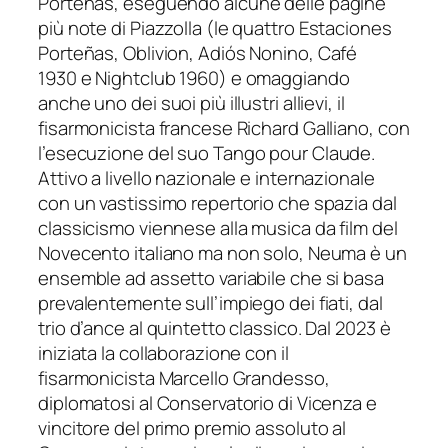
Porteñas
, eseguendo alcune delle pagine
più note di Piazzolla (le quattro
Estaciones
Porteñas
,
Oblivion
,
Adiós Nonino,
Café
1930
e
Nightclub 1960
) e omaggiando
anche uno dei suoi più illustri allievi, il
fisarmonicista francese Richard Galliano, con
l’esecuzione del suo
Tango pour Claude
.
Attivo a livello nazionale e internazionale
con un vastissimo repertorio che spazia dal
classicismo viennese alla musica da film del
Novecento italiano ma non solo, Neuma è un
ensemble ad assetto variabile che si basa
prevalentemente sull’impiego dei fiati, dal
trio d’ance al quintetto classico. Dal 2023 è
iniziata la collaborazione con il
fisarmonicista Marcello Grandesso,
diplomatosi al Conservatorio di Vicenza e
vincitore del primo premio assoluto al