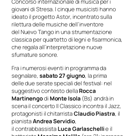
Concorso internazionale di musica per i
giovani di Stresa. I cinque musicisti hanno
ideato il progetto
Astor
, incentrato sulla
rilettura delle musiche dell’inventore
del
Nuevo Tango
in una strumentazione
classica per quartetto di legni e fisarmonica,
che regala all’interpretazione nuove
sfumature sonore.
Fra i numerosi eventi in programma da
segnalare,
sabato 27 giugno
, la prima
delle due serate speciali del festival: nel
suggestivo contesto della
Rocca
Martinengo
di
Monte Isola
(Bs) andrà in
scena il concerto
Il Classico incontra il Jazz
,
protagonisti il chitarrista
Claudio Piastra
, il
pianista
Andrea Servidio
,
il contrabbassista
Luca Garlaschelli
e il