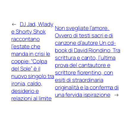
←
DJ Jad, Wlady
Non svegliate l’amore.
e Shorty Shok
Ovvero di testi sacri e di
raccontano
canzone d’autore Un cd-
l’estate che
book di David Riondino Tra
manda in crisi le
scrittura e canto, l’ultima
coppie: “Colpa
prova del cantautore e
del Sole” è il
scrittore fiorentino, con
nuovo singolo tra
esiti di straordinaria
ironia, caldo,
originalità e la conferma di
desiderio e
una fervida ispirazione
→
relazioni al limite