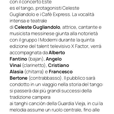
con il concerto
Este
es
el
tango,
protagonisti
Celeste
Gugliandolo e i Cafè Express. La vocalità
intensa e teatrale
di
Celeste
Gugliandolo
, attrice, cantante e
musicista messinese giunta alla notorietà
con il gruppo I Moderni durante la quinta
edizione del talent televisivo
X Factor
,
verrà
accompagnata da
Alberto
Fantino
(bajan),
Angelo
Vinai
(clarinetto),
Cristiano
Alasia
(chitarra) e
Francesco
Bertone
(contrabbasso). Il pubblico sarà
condotto in un viaggio nella storia del tango:
si passerà dai più grandi successi della
tradizione campera
ai tanghi
canciòn
della
Guardia Vieja
, in cui la
melodia assume un ruolo centrale, fino alle