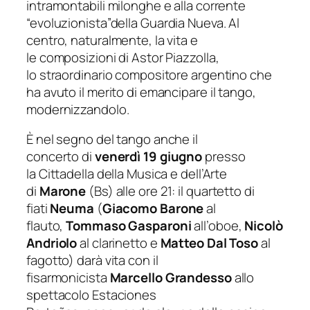
intramontabili milonghe e alla corrente
“evoluzionista”della
Guardia Nueva
. Al
centro, naturalmente, la vita e
le composizioni di Astor Piazzolla,
lo straordinario compositore argentino che
ha avuto il merito di emancipare il tango,
modernizzandolo.
È nel segno del tango anche il
concerto di
venerdì
19 giugno
presso
la Cittadella della Musica e dell’Arte
di
Marone
(Bs) alle ore 21: il quartetto di
fiati
Neuma
(
Giacomo Barone
al
flauto,
Tommaso Gasparoni
all’oboe,
Nicolò
Andriolo
al clarinetto e
Matteo Dal Toso
al
fagotto) darà vita con il
fisarmonicista
Marcello Grandesso
allo
spettacolo
Estaciones