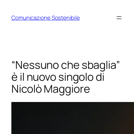
Vai
al
Comunicazione Sostenibile
contenuto
“Nessuno che sbaglia”
è il nuovo singolo di
Nicolò Maggiore