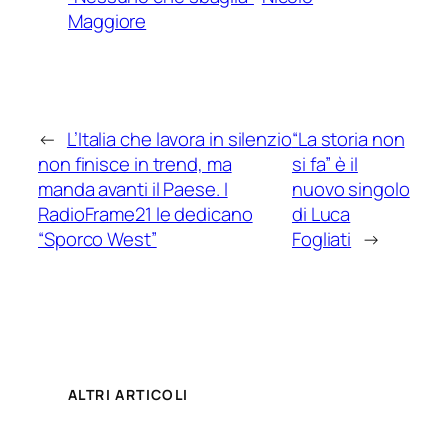
Maggiore
←
L’Italia che lavora in silenzio
“La storia non
non finisce in trend, ma
si fa” è il
manda avanti il Paese. I
nuovo singolo
RadioFrame21 le dedicano
di Luca
“Sporco West”
Fogliati
→
ALTRI ARTICOLI