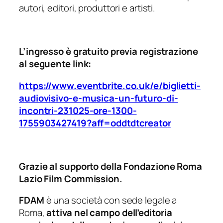
autori, editori, produttori e artisti.
L’ingresso è gratuito previa registrazione
al seguente link:
https://www.eventbrite.co.uk/e/biglietti-
audiovisivo-e-musica-un-futuro-di-
incontri-231025-ore-1300-
1755903427419?aff=oddtdtcreator
Grazie al supporto della Fondazione Roma
Lazio Film Commission.
FDAM
è una società con sede legale a
Roma,
attiva nel campo dell’editoria