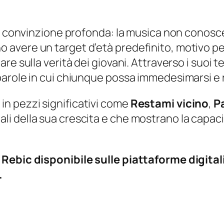
na convinzione profonda: la musica non conosc
vere un target d’età predefinito, motivo per 
e sulla verità dei giovani. Attraverso i suoi te
arole in cui chiunque possa immedesimarsi e ri
n pezzi significativi come
Restami vicino
,
P
 della sua crescita e che mostrano la capacit
 Rebic disponibile sulle piattaforme digital
.