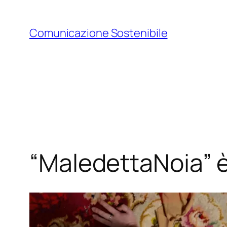
Vai
al
Comunicazione Sostenibile
contenuto
“MaledettaNoia” è 