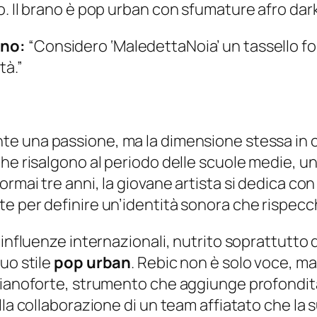
. Il brano è pop urban con sfumature afro dark
ano:
“Considero ‘MaledettaNoia’ un tassello 
tà.”
e una passione, ma la dimensione stessa in cui
he risalgono al periodo delle scuole medie, un
rmai tre anni, la giovane artista si dedica co
e per definire un’identità sonora che rispecch
nfluenze internazionali, nutrito soprattutto dag
uo stile
pop urban
. Rebic non è solo voce, 
pianoforte, strumento che aggiunge profondità
lla collaborazione di un team affiatato che la 