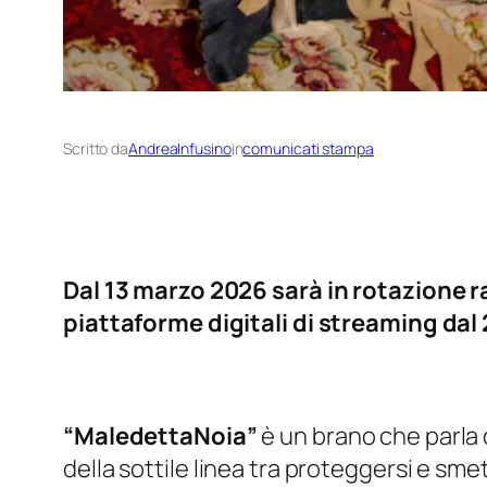
Scritto da
AndreaInfusino
in
comunicati stampa
Dal 13 marzo 2026 sarà in rotazione r
piattaforme digitali di streaming dal 
“MaledettaNoia”
è un brano che parla d
della sottile linea tra proteggersi e sme