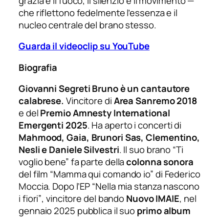
grazia e il fuoco, il silenzio e il movimento —
che riflettono fedelmente l’essenza e il
nucleo centrale del brano stesso.
Guarda il videoclip su YouTube
Biografia
Giovanni Segreti Bruno è un cantautore
calabrese.
Vincitore di
Area Sanremo 2018
e del
Premio Amnesty International
Emergenti 2025
. Ha aperto i concerti di
Mahmood, Gaia, Brunori Sas, Clementino,
Nesli e Daniele Silvestri
. Il suo brano “
Ti
voglio bene”
fa parte della
colonna sonora
del film “
Mamma qui comando io”
di Federico
Moccia. Dopo l’EP “
Nella mia stanza nascono
i fiori”
, vincitore del bando
Nuovo IMAIE
, nel
gennaio 2025 pubblica il suo
primo album