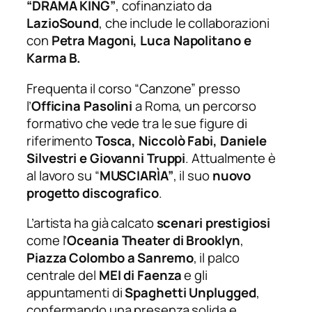
“
DRAMA KING”
, cofinanziato da
LazioSound
, che include le collaborazioni
con
Petra Magoni, Luca Napolitano e
Karma B.
Frequenta il corso “Canzone” presso
l’
Officina Pasolini
a Roma, un percorso
formativo che vede tra le sue figure di
riferimento
Tosca, Niccolò Fabi, Daniele
Silvestri e Giovanni Truppi
. Attualmente è
al lavoro su “
MUSCIARÌA”
, il suo
nuovo
progetto discografico
.
L’artista ha già calcato
scenari prestigiosi
come l’
Oceania Theater di Brooklyn
,
Piazza Colombo a Sanremo
, il palco
centrale del
MEI di Faenza
e gli
appuntamenti di
Spaghetti Unplugged
,
confermando una presenza solida e