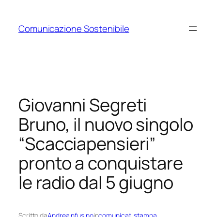
Vai
al
Comunicazione Sostenibile
contenuto
Giovanni Segreti
Bruno, il nuovo singolo
“Scacciapensieri”
pronto a conquistare
le radio dal 5 giugno
Scritto da
AndreaInfusino
in
comunicati stampa