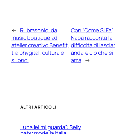
←
Rubrasonic: da
Con “Come Si Fa”,
music boutique ad
Naba racconta la
atelier creativo Benefit,
difficoltà di lasciar
tra phygital, cultura e
andare ciò che si
suono
ama
→
ALTRI ARTICOLI
Luna lei mi guarda”: Selly
baby modella Italia