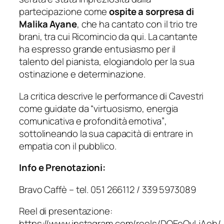
partecipazione come
ospite a sorpresa di
Malika Ayane
, che ha cantato con il trio tre
brani, tra cui
Ricomincio da qui
. La cantante
ha espresso grande entusiasmo per il
talento del pianista, elogiandolo per la sua
ostinazione e determinazione.
La critica descrive le performance di Cavestri
come guidate da
“virtuosismo, energia
comunicativa e profondità emotiva”
,
sottolineando la sua capacità di entrare in
empatia con il pubblico.
Info e Prenotazioni:
Bravo Caffè – tel. 051 266112 / 339 5973089
Reel di presentazione:
https://www.instagram.com/reels/DQEeQvLjAoh/