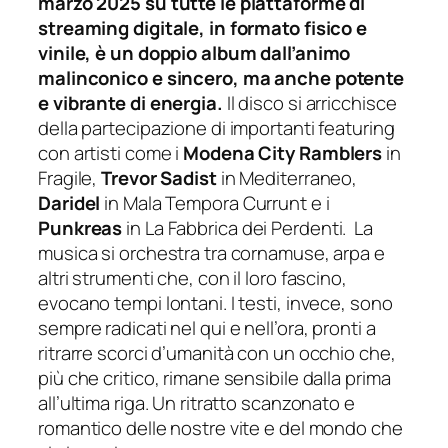
marzo 2025 su tutte le piattaforme di
streaming digitale, in formato fisico e
vinile, è un doppio album dall’animo
malinconico e sincero, ma anche potente
e vibrante di energia.
Il disco si arricchisce
della partecipazione di importanti featuring
con artisti come i
Modena City Ramblers
in
Fragile
,
Trevor Sadist
in
Mediterraneo
,
Daridel
in
Mala Tempora Currunt
e i
Punkreas
in
La Fabbrica dei Perdenti
.
La
musica si orchestra tra cornamuse, arpa e
altri strumenti che, con il loro fascino,
evocano tempi lontani. I testi, invece, sono
sempre radicati nel qui e nell’ora, pronti a
ritrarre scorci d’umanità con un occhio che,
più che critico, rimane sensibile dalla prima
all’ultima riga. Un ritratto scanzonato e
romantico delle nostre vite e del mondo che