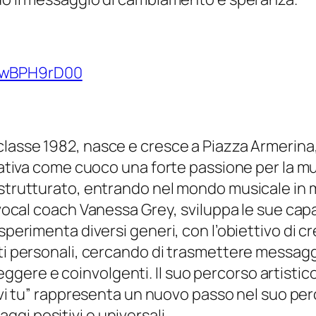
zwBPH9rD00
 classe 1982, nasce e cresce a Piazza Armerina,
rativa come cuoco una forte passione per la mus
 strutturato, entrando nel mondo musicale in 
 vocal coach
Vanessa Grey
, sviluppa le sue cap
perimenta diversi generi, con l’obiettivo di cre
uti personali, cercando di trasmettere messag
ere e coinvolgenti. Il suo percorso artistico
rrivi tu” rappresenta un nuovo passo nel suo pe
gi positivi e universali.