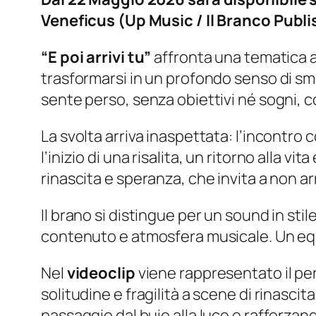
Veneficus (Up Music / Il Branco Publi
“E poi arrivi tu”
affronta una tematica at
trasformarsi in un profondo senso di sma
sente perso, senza obiettivi né sogni, c
La svolta arriva inaspettata: l’incontro
l’inizio di una risalita, un ritorno alla v
rinascita e speranza, che invita a non ar
Il brano si distingue per un sound in st
contenuto e atmosfera musicale. Un equi
Nel
videoclip
viene rappresentato il pe
solitudine e fragilità a scene di rinasci
passaggio dal buio alla luce e rafforza