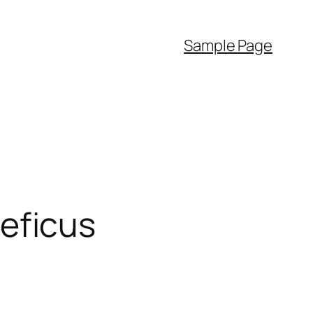
Sample Page
neficus