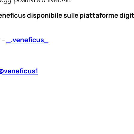
 Veneficus disponibile sulle piattaforme digi
 –
_.veneficus_
@veneficus1