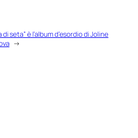
di seta” è l’album d’esordio di Joline
ova
→