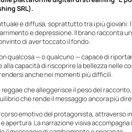
shing SRL).
tuale e diffusa, soprattutto tra i più giovani
rrimento e depressione. Il brano racconta un p
onvinto di aver toccato il fondo.
 con qualcosa — o qualcuno — capace di riporta
ita e alla capacità di riscoprire la bellezza nell
rendersi anche nei momenti più difficili.
ile reggae che alleggerisce il peso del raccont
librio che rende il messaggio ancora più diret
rcorso emotivo del protagonista, attraverso 
ta e apertura. La narrazione visiva accompagna i
ndo il messaggio di cambiamento e speranza.