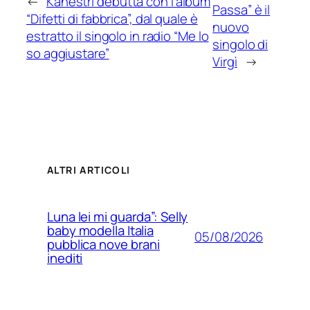
←
Kanestri debutta con l’album
Passa” è il
“Difetti di fabbrica”, dal quale è
nuovo
estratto il singolo in radio “Me lo
singolo di
so aggiustare”
Virgì
→
ALTRI ARTICOLI
Luna lei mi guarda”: Selly
baby modella Italia
05/08/2026
pubblica nove brani
inediti