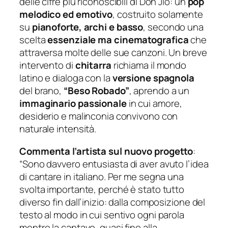
delle cifre più riconoscibili di Don Jio: un
pop
melodico ed emotivo
, costruito solamente
su
pianoforte,
archi
e basso
, secondo una
scelta
essenziale ma cinematografica
che
attraversa molte delle sue canzoni. Un breve
intervento di
chitarra
richiama il mondo
latino e dialoga con la
versione spagnola
del brano,
“
Beso Robado
”
, aprendo a un
immaginario passionale
in cui amore,
desiderio e malinconia convivono con
naturale intensità.
Commenta l’artista sul nuovo progetto
:
“
Sono davvero entusiasta di aver avuto l’idea
di cantare in italiano. Per me segna una
svolta importante, perché è stato tutto
diverso fin dall’inizio: dalla composizione del
testo al modo in cui sentivo ogni parola
mentre la cantavo, quasi fino alla