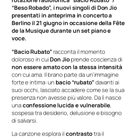
rotazione radiofonica
“
Bacio Rubato” /
“
Beso Robado
”, i nuovi singoli di Don Jio
presentati in anteprima in concerto a
Berlino il 21 giugno in occasione della Fête
de la Musique durante un set piano e
voce.
“
Bacio Rubato”
racconta il momento
doloroso in cui
Don Jio
prende coscienza di
non essere amato con la stessa intensità
con cui ama. Il brano parte da un’immagine
forte e intima: un
bacio
“
rubato”
davanti ai
suoi occhi, lasciato accadere come se la sua
presenza non avesse più valore. Da lì nasce
una
confessione lucida e vulnerabile
,
sospesa tra desiderio, delusione e bisogno
di salvarsi.
La canzone esplora il
contrasto
tra il