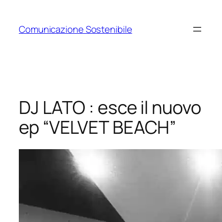
Vai
al
Comunicazione Sostenibile
contenuto
DJ LATO : esce il nuovo
ep “VELVET BEACH”