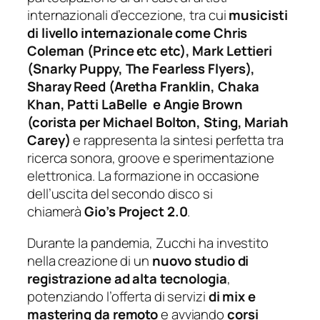
internazionali d’eccezione, tra cui
musicisti
di livello internazionale come Chris
Coleman (Prince etc etc), Mark Lettieri
(Snarky Puppy, The Fearless Flyers),
Sharay Reed (Aretha Franklin, Chaka
Khan, Patti LaBelle e Angie Brown
(corista per Michael Bolton, Sting, Mariah
Carey)
e rappresenta la sintesi perfetta tra
ricerca sonora, groove e sperimentazione
elettronica.
La formazione in occasione
dell’uscita del secondo disco si
chiamerà
Gio’s Project 2.0
.
Durante la pandemia, Zucchi ha investito
nella creazione di un
nuovo studio di
registrazione ad alta tecnologia
,
potenziando l’offerta di servizi
di mix e
mastering da remoto
e avviando
corsi