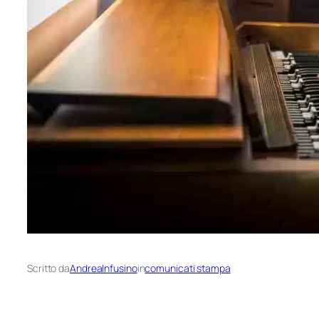
Scritto da
AndreaInfusino
in
comunicati stampa