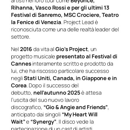
artisti nei loro tour come
Beyoncé,
Rihanna, Vasco Rossi e per gli ultimi 13
Festival di Sanremo, MSC Crociere, Teatro
la Fenice di Venezia
. Project Lead è
riconosciuta come una delle realtà leader del
settore.
Nel
2016
da vita al
Gio’s Project
, un
progetto musicale
presentato al Festival di
Cannes
interamente scritto e prodotto da
lui, che ha riscosso particolare successo
negli
Stati Uniti, Canada, in Giappone e in
Corea
. Dopo il successo del
debutto,
nell’autunno 2025
è attesa
l’uscita del suo nuovo lavoro
discografico,
“Gio & Angie and Friends”
,
anticipato dai singoli
“My Heart Will
Wait”
e
“Synergy”
. Il disco vede la
partecipazione di un cast di artisti