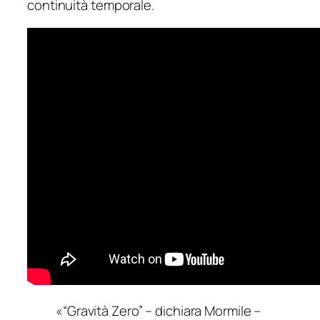
continuità temporale.
«“Gravità Zero” – dichiara Mormile –