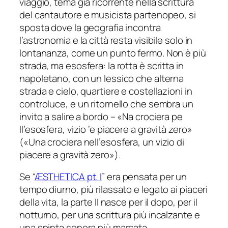
viaggio, tema già ricorrente nella scrittura
del cantautore e musicista partenopeo, si
sposta dove la geografia incontra
l’astronomia e la città resta visibile solo in
lontananza, come un punto fermo. Non è più
strada, ma esosfera: la rotta è scritta in
napoletano, con un lessico che alterna
strada e cielo, quartiere e costellazioni in
controluce, e un ritornello che sembra un
invito a salire a bordo – «
Na crociera pe
ll’esosfera, vizio ’e piacere a gravità zero
»
(«
Una crociera nell’esosfera, un vizio di
piacere a gravità zero
»).
Se “
ÆSTHETICA pt. I
” era pensata per un
tempo diurno, più rilassato e legato ai piaceri
della vita, la parte II nasce per il dopo, per il
notturno, per una scrittura più incalzante e
una spinta sonora più marcata.