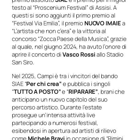
testo al “Proscenium Festival” di Assisi. A
questi si sono aggiunti il primo premio al
“Festival Via Emilia”, il premio
NUOVO IMAIE
a
“L’artista che non c’era” e la vittoria al
concorso “Zocca Paese della Musica”, grazie
al quale, nel giugno 2024, ha avuto l’onore di
aprire il concerto di
Vasco Rossi
allo Stadio
San Siro.
Nel 2025, Campi è tra i vincitori del bando
SIAE “
Per chi crea”
e pubblica i singoli
“
TUTTO A POSTO”
e “
RIPARARE”
, brani che
anticipano un nuovo capitolo del suo
percorso artistico. Durante l’estate
prosegue un’intensa attività live
partecipando a numerosi festival,
esibendosi in apertura ad artisti di rilievo
come
Michele Bravi
in occasione di “Rimini