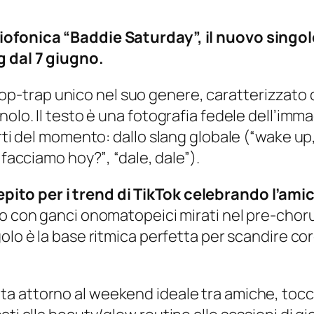
iofonica “Baddie Saturday”, il nuovo singol
g dal 7 giugno.
p-trap unico nel suo genere, caratterizzato
nolo. Il testo è una fotografia fedele dell’imm
rti del momento: dallo slang globale (
“wake up,
 facciamo hoy?”
,
“dale, dale”
).
epito p
er i trend di TikTok celebrando l’ami
to con ganci onomatopeici mirati nel pre-choru
ingolo è la base ritmica perfetta per scandire cor
ta attorno al weekend ideale tra amiche, toccan