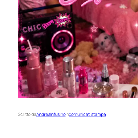
Scritto da
AndreaInfusino
in
comunicati stampa