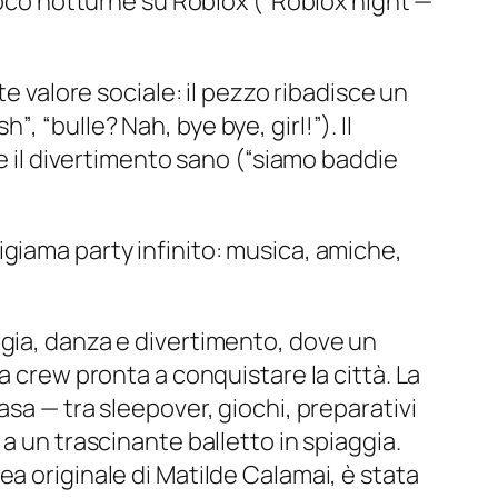
ioco notturne su Roblox (
“Roblox night —
e valore sociale: il pezzo ribadisce un
ush”
,
“bulle? Nah, bye bye, girl!”
). Il
e il divertimento sano (
“siamo baddie
igiama party infinito: musica, amiche,
rgia, danza e divertimento, dove un
a crew pronta a conquistare la città. La
sa — tra sleepover, giochi, preparativi
a un trascinante balletto in spiaggia.
a originale di Matilde Calamai, è stata