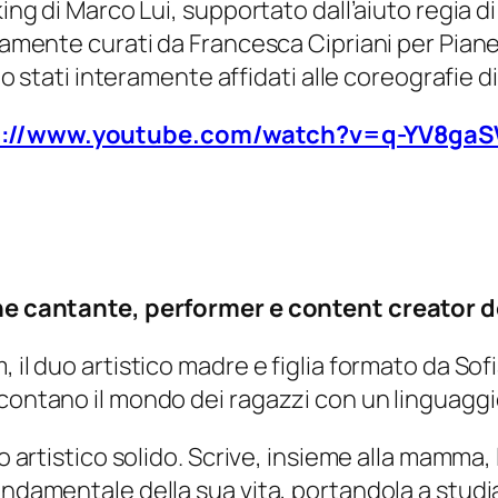
king di Marco Lui, supportato dall’aiuto regia d
eramente curati da Francesca Cipriani per Piane
sono stati interamente affidati alle coreografi
s://www.youtube.com/watch?v=q-YV8ga
vane cantante, performer e content creator 
, il duo artistico madre e figlia formato da So
ccontano il mondo dei ragazzi con un linguagg
o artistico solido. Scrive, insieme alla mamma, l
fondamentale della sua vita, portandola a stud