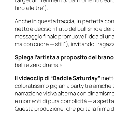
target di riferimento: dai momenti dedic
fino alle tre”
).
Anche in questa traccia, in perfetta cont
netto e deciso rifiuto del bullismo e dei 
messaggio finale promuove l’idea di una “
ma con cuore — still”
), invitando i ragaz
Spiega l’artista a proposito del brano
balli e zero drama.»
Il videoclip di “Baddie Saturday”
mette
coloratissimo pigiama party tra amiche s
narrazione visiva alterna con dinamismo 
e momenti di pura complicità — a spettac
Questa produzione, che porta la firma di