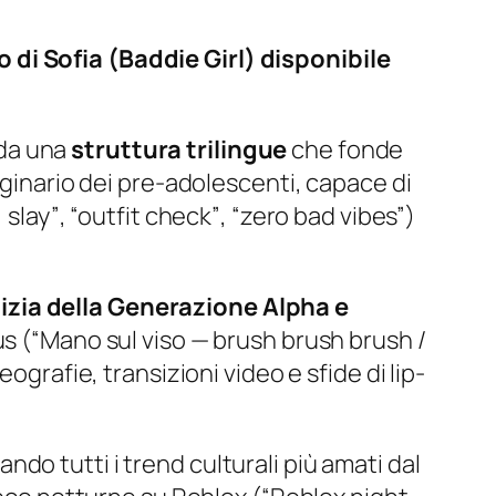
o di
Sofia (Baddie Girl)
disponibile
 da una
struttura trilingue
che fonde
aginario dei pre-adolescenti, capace di
 slay”
,
“outfit check”
,
“zero bad vibes”
)
cizia della Generazione Alpha e
s (
“Mano sul viso — brush brush brush /
eografie, transizioni video e sfide di lip-
do tutti i trend culturali più amati dal