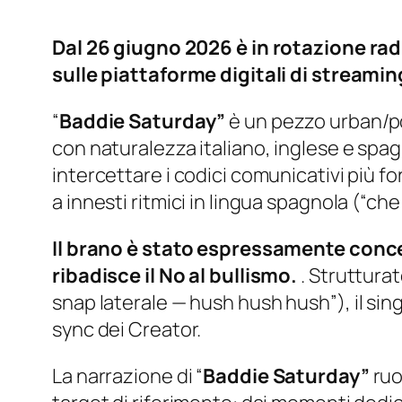
Dal 26 giugno 2026 è in rotazione rad
sulle piattaforme digitali di streamin
“
Baddie Saturday”
è un pezzo urban/po
con naturalezza italiano, inglese e spag
intercettare i codici comunicativi più fo
a innesti ritmici in lingua spagnola (
“che
Il brano è stato espressamente conc
ribadisce il No al bullismo.
. Struttura
snap laterale — hush hush hush”
), il s
sync dei Creator.
La narrazione di “
Baddie Saturday”
ruo