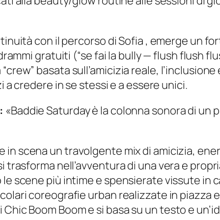
ati alla beauty/glow routine alle sessioni di g
inuità con il percorso di Sofia , emerge un fort
drammi gratuiti (
“se fai la bully — flush flush fl
crew” basata sull’amicizia reale, l’inclusione 
zi a credere in se stessi e a essere unici.
:
«Baddie Saturday è la colonna sonora di un p
 in scena un travolgente mix di amicizia, ene
i trasforma nell’avventura di una vera e propri
le scene più intime e spensierate vissute in ca
olari coreografie urban realizzate in piazza e 
 Chic Boom Boom e si basa su un testo e un’ide