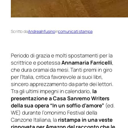
Scritto da
AndreaInfusino
in
comunicati stampa
Periodo di grazia e molti spostamenti per la
scrittrice e poetessa
Annamaria Farricelli
,
che dura oramai da mesi. Tanti premi in giro
per l’Italia, critica favorevole ai suoi libri,
sincero apprezzamento da parte dei lettori.
Tra gli ultimi impegni in calendario,
la
presentazione a Casa Sanremo Writers
della sua opera “In un soffio d’amore”
(ed.
WE) durante l’omonimo Festival della
Canzone Italiana, la
ristampa in una veste
rinnovata per Amazon del racconto che le