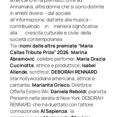
americano e ha premiato, oltre ad
Annamaria, altre donne che si sono distinte
in ambiti diversi – dal sociale
all’informazione, dall’arte alla musica –
contribuendo in maniera significativa
alla crescita culturale e civile della
società contemporanea.
Tra i
nomi delle altre premiate “Maria
Callas Tribute Prize” 2026
:
Marina
Abramović
,
celebre perfomer
;
Maria Grazia
Cucinotta
,
attrice e produttrice
;
Isabel
Allende
,
scrittrice
;
DEBORAH RENNARD
,
star hollywoodiana
americana, attrice
e
cantante
,
Mariarita Grieco
,
Direttrice
Offerta Estero RAI
;
Daniela Reboldi
,
pianista
.
Presenti nella serata di New York DEBORAH
RENNARD, che ha duettato con l’attore
connazionale
Al
Sapienza
; la