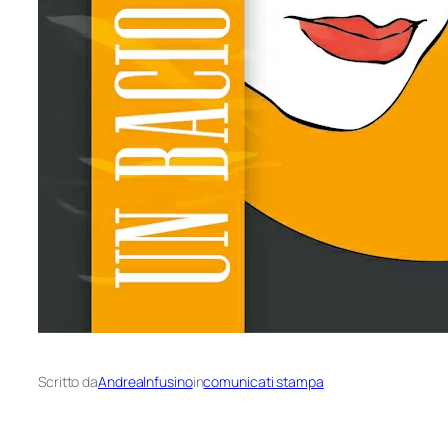
Scritto da
AndreaInfusino
in
comunicati stampa