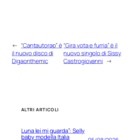
←
“Cantautorap” è
“Gira vota e furria” è il
il nuovo disco di
nuovo singolo di Sissy
Digaonthemic
Castrogiovanni
→
ALTRI ARTICOLI
Luna lei mi guarda”: Selly
baby modella Italia
05/08/2026