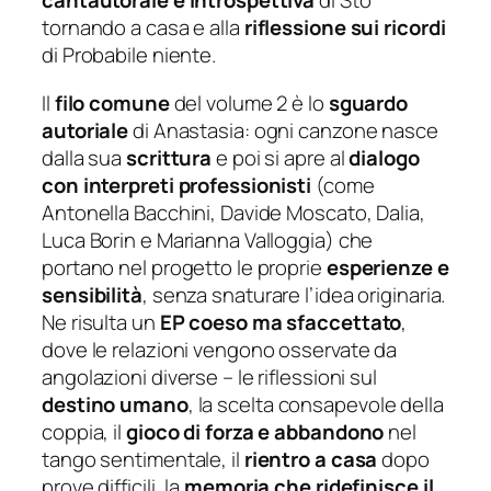
cantautorale e introspettiva
di
Sto
tornando a casa
e alla
riflessione sui ricordi
di
Probabile niente
.
Il
filo comune
del volume 2 è lo
sguardo
autoriale
di Anastasia: ogni canzone nasce
dalla sua
scrittura
e poi si apre al
dialogo
con interpreti professionisti
(come
Antonella Bacchini, Davide Moscato, Dalia,
Luca Borin e Marianna Valloggia) che
portano nel progetto le proprie
esperienze e
sensibilità
, senza snaturare l’idea originaria.
Ne risulta un
EP coeso ma sfaccettato
,
dove le relazioni vengono osservate da
angolazioni diverse – le riflessioni sul
destino umano
, la scelta consapevole della
coppia, il
gioco di forza e abbandono
nel
tango sentimentale, il
rientro a casa
dopo
prove difficili, la
memoria che ridefinisce il