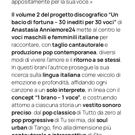
appositamente per la sua voce.»
Il volume 2 del progetto discografico “
Un
bacio di fortuna – 30 inediti per 30 voci”
di
Anastasia Anniemore24
mette al centro le
voci maschili e femminili italiane
per
raccontare, con
taglio cantautorale
e
produzione pop contemporanea
, diversi
modi di vivere l’amore e il
ritorno a se stessi
.
In questi brani l’autrice prosegue la sua
ricerca sulla
lingua italiana
come veicolo di
emozione e profondità, affidando ogni
canzone a un
solo interprete
, in linea con il
concept “1 brano – 1 voce”
, e costruendo
attorno a ciascuna storia un
vestito sonoro
preciso
: dal
pop classico
di
Tutto da zero
al
pop progressive
di
Tu sei mia
, dal
soul
urban
di
Tango
, fino alla dimensione più