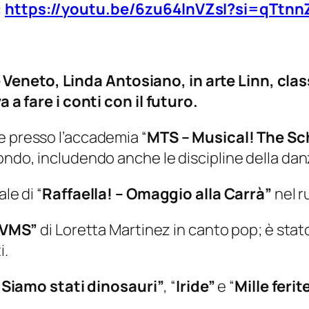
:
https://youtu.be/6zu64lnVZsI?si=qTtn
Veneto, Linda Antosiano, in arte Linn, cla
a a fare i conti con il futuro.
e presso l’accademia “
MTS – Musical! The Sc
ondo, includendo anche le discipline della danz
le di “
Raffaella! – Omaggio alla Carrà”
nel r
VMS”
di Loretta Martinez in canto pop; è sta
i.
“
Siamo stati dinosauri”
, “
Iride”
e “
Mille ferit