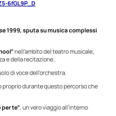
nZ5-6fGL9P_D
sse 1999, sputa su musica complessi
hool”
nell’ambito del teatro musicale,
a e della recitazione.
uolo di voce dell’orchestra.
to proprio durante questo percorso che
e per te”
, un vero viaggio all’interno