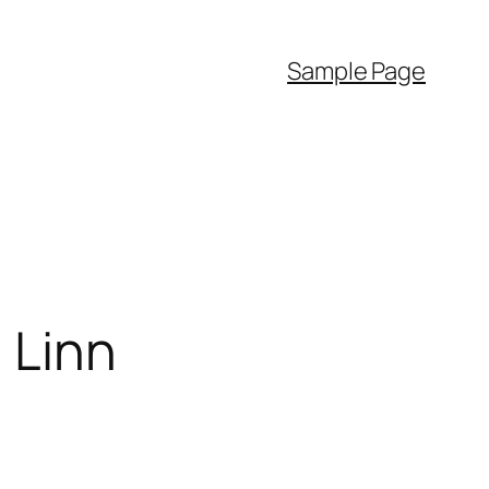
Sample Page
i Linn