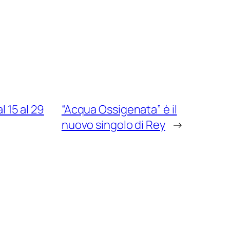
 15 al 29
“Acqua Ossigenata” è il
nuovo singolo di Rey
→