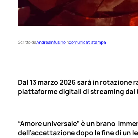
Scritto da
AndreaInfusino
in
comunicati stampa
Dal 13 marzo 2026 sarà in rotazione ra
piattaforme digitali di streaming dal
“Amore universale” è un brano immers
dell’accettazione dopo la fine di un