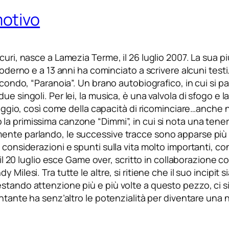
otivo
curi, nasce a Lamezia Terme, il 26 luglio 2007. La sua 
 moderno e a 13 anni ha cominciato a scrivere alcuni tes
ondo, “Paranoia”. Un brano autobiografico, in cui si parla
e singoli. Per lei, la musica, è una valvola di sfogo e la
raggio, così come della capacità di ricominciare…anche ne
 la primissima canzone “Dimmi”, in cui si nota una tene
nte parlando, le successive tracce sono apparse più si
 considerazioni e spunti sulla vita molto importanti, c
: il 20 luglio esce Game over, scritto in collaborazione 
ilesi. Tra tutte le altre, si ritiene che il suo incipit sia
stando attenzione più e più volte a questo pezzo, ci s
ntante ha senz’altro le potenzialità per diventare una n