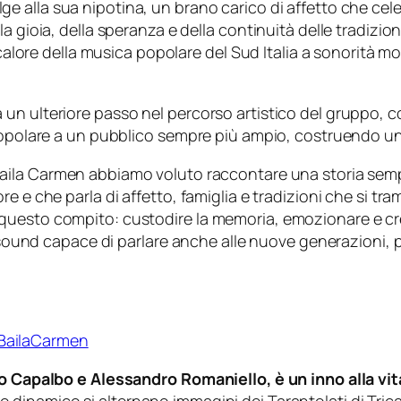
e alla sua nipotina, un brano carico di affetto che cele
a gioia, della speranza e della continuità delle tradizi
l calore della musica popolare del Sud Italia a sonorità
 ulteriore passo nel percorso artistico del gruppo, con 
popolare a un pubblico sempre più ampio, costruendo un 
aila Carmen abbiamo voluto raccontare una storia sempl
re e che parla di affetto, famiglia e tradizioni che si 
 questo compito: custodire la memoria, emozionare e c
n sound capace di parlare anche alle nuove generazioni, 
o/BailaCarmen
lo Capalbo e Alessandro Romaniello, è un inno alla vita