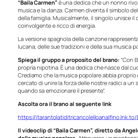
“Baila Carmen”
è una dedica che un nonno rivolg
musica e la danza. Carmen diventa il simbolo dell
della famiglia. Musicalmente, il singolo unisce i
coinvolgente e ricco di energia.
La versione spagnola della canzone rappresenta un
lucana, delle sue tradizioni e della sua musica 
Spiega il gruppo a proposito del brano:
“Con B
propria nipotina. È una dedica che nasce dal cuo
Crediamo che la musica popolare abbia proprio
cercato di unire la forza delle nostre radici a u
quando sa emozionare il presente”.
Ascolta ora il brano al seguente link
https://itarantolatiditricaricolelloanalfino.lnk.t
Il videoclip di “Baila Carmen”, diretto da Ange