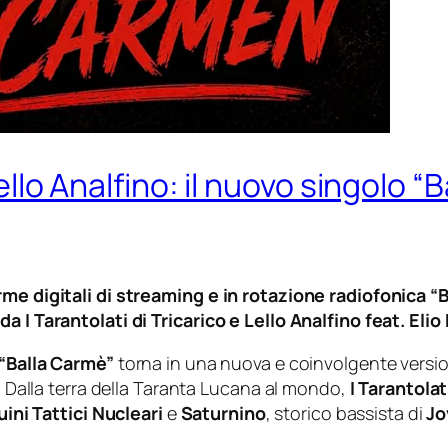
ello Analfino: il nuovo singolo “B
rme digitali di streaming e in rotazione radiofonica “B
a I Tarantolati di Tricarico e Lello Analfino
feat.
Elio 
“Balla Carmè”
torna in una nuova e coinvolgente version
e. Dalla terra della Taranta Lucana al mondo,
I Tarantolat
ini Tattici Nucleari
e
Saturnino
, storico bassista di
Jo