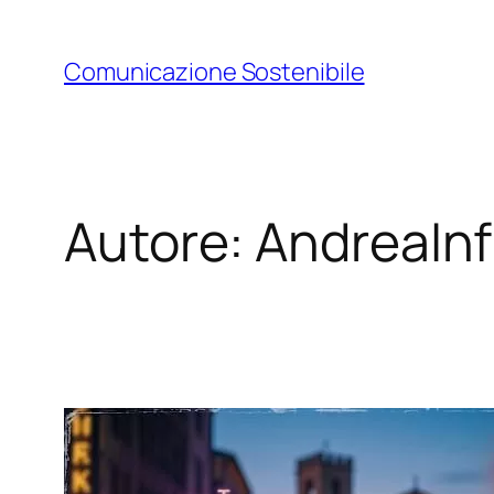
Vai
al
Comunicazione Sostenibile
contenuto
Autore:
AndreaInf