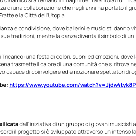
dinamico si alternano immagini dei Tarantolati di Tricar
za di una collaborazione che negli anni ha portato il gru
ratte e la Città dell’Utopia.
nza e condivisione, dove ballerini e musicisti danno vit
e le sue tradizioni, mentre la danza diventa il simbolo di
i di Tricarico: una festa di colori, suoni ed emozioni, d
ena trasmette il calore di una comunità che si ritrova nel
vo capace di coinvolgere ed emozionare spettatori di og
ube:
https://www.youtube.com/watch?v=Jjdw4tyk8
silicata
dall’iniziativa di un gruppo di giovani musicisti
esordi il progetto si è sviluppato attraverso un intenso 