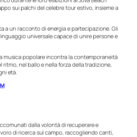
ico durante le loro esibizioni al Jova Beach
ppo sui palchi del celebre tour estivo, insieme a
a a un racconto di energia e partecipazione. Gli
 un linguaggio universale capace di unire persone e
ove la musica popolare incontra la contemporaneità
 ritmo, nel ballo e nella forza della tradizione,
ni età.
PM
 accomunati dalla volontà di recuperare e
lavoro di ricerca sul campo, raccogliendo canti,