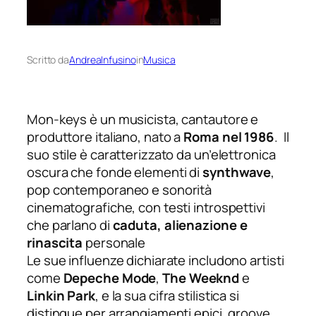
Scritto da
AndreaInfusino
in
Musica
Mon-keys è un musicista, cantautore e
produttore italiano, nato a
Roma nel 1986
.
Il
suo stile è caratterizzato da un’elettronica
oscura che fonde elementi di
synthwave
,
pop contemporaneo e sonorità
cinematografiche, con testi introspettivi
che parlano di
caduta, alienazione e
rinascita
personale
Le sue influenze dichiarate includono artisti
come
Depeche Mode
,
The Weeknd
e
Linkin Park
, e la sua cifra stilistica si
distingue per arrangiamenti epici, groove