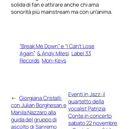
solida di fan e attirare anche chi ama
sonorità più mainstream ma con un’anima.
“Break Me Down” e “I Can’t Lose
Again”
& Andy Milesi
Label 33
Records
Mon-Keys
Eventi in Jazz: il
←
Giorgiana Cristalli:
quartetto della
con Julian Borghesan e
vocalist Patrizia
Manila Nazzaro alla
Conte in concerto
guida del gruppo di
sabato 22 novembre
ascolto di Sanremo