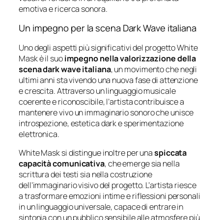
emotiva
e
ricerca
sonora.
Un
impegno
per
la
scena
Dark
Wave
italiana
Uno
degli
aspetti
più
significativi
del
progetto
White
Mask
è
il
suo
impegno
nella
valorizzazione
della
scena
dark
wave
italiana
,
un
movimento
che
negli
ultimi
anni
sta
vivendo
una
nuova
fase
di
attenzione
e
crescita.
Attraverso
un
linguaggio
musicale
coerente
e
riconoscibile,
l’artista
contribuisce
a
mantenere
vivo
un
immaginario
sonoro
che
unisce
introspezione,
estetica
dark
e
sperimentazione
elettronica.
White
Mask
si
distingue
inoltre
per
una
spiccata
capacità
comunicativa
,
che
emerge
sia
nella
scrittura
dei
testi
sia
nella
costruzione
dell’immaginario
visivo
del
progetto.
L’artista
riesce
a
trasformare
emozioni
intime
e
riflessioni
personali
in
un
linguaggio
universale,
capace
di
entrare
in
sintonia
con
un
pubblico
sensibile
alle
atmosfere
più