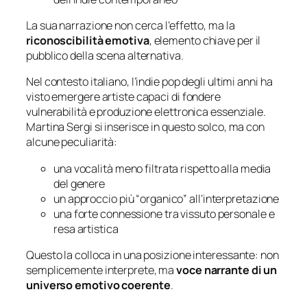
La sua narrazione non cerca l’effetto, ma la
riconoscibilità emotiva
, elemento chiave per il
pubblico della scena alternativa.
Nel contesto italiano, l’indie pop degli ultimi anni ha
visto emergere artiste capaci di fondere
vulnerabilità e produzione elettronica essenziale.
Martina Sergi si inserisce in questo solco, ma con
alcune peculiarità:
una vocalità meno filtrata rispetto alla media
del genere
un approccio più “organico” all’interpretazione
una forte connessione tra vissuto personale e
resa artistica
Questo la colloca in una posizione interessante: non
semplicemente interprete, ma
voce narrante di un
universo emotivo coerente
.