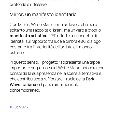
profonde
e
riflessive.
Mirror
:
un
manifesto
identitario
Con
Mirror
,
White
Mask
firma
un
lavoro
che
non
è
soltanto
una
raccolta
di
brani,
ma
un
vero
e
proprio
manifesto
artistico
.
L’EP
riflette
sul
concetto
di
identità,
sul
rapporto
tra
luce
e
ombra
e
sul
dialogo
costante
tra
l’interiorità
dell’artista
e
il
mondo
esterno.
In
questo
senso,
il
progetto
rappresenta
una
tappa
importante
nel
percorso
di
White
Mask:
un’opera
che
consolida
la
sua
presenza
nella
scena
alternativa
e
che
contribuisce
a
rafforzare
il
ruolo
della
Dark
Wave
italiana
nel
panorama
musicale
contemporaneo.
16/03/2026