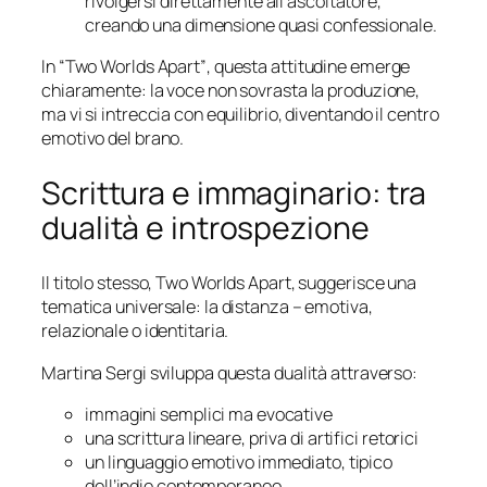
rivolgersi direttamente all’ascoltatore,
creando una dimensione quasi confessionale.
In
“Two Worlds Apart”
, questa attitudine emerge
chiaramente: la voce non sovrasta la produzione,
ma vi si intreccia con equilibrio, diventando il centro
emotivo del brano.
Scrittura e immaginario: tra
dualità e introspezione
Il titolo stesso,
Two Worlds Apart
, suggerisce una
tematica universale: la distanza – emotiva,
relazionale o identitaria.
Martina Sergi sviluppa questa dualità attraverso:
immagini semplici ma evocative
una scrittura lineare, priva di artifici retorici
un linguaggio emotivo immediato, tipico
dell’indie contemporaneo