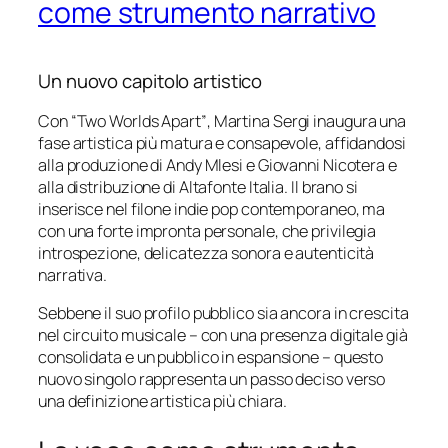
come strumento narrativo
Un nuovo capitolo artistico
Con
“Two Worlds Apart”
, Martina Sergi inaugura una
fase artistica più matura e consapevole, affidandosi
alla produzione di Andy Mlesi e Giovanni Nicotera e
alla distribuzione di Altafonte Italia. Il brano si
inserisce nel filone indie pop contemporaneo, ma
con una forte impronta personale, che privilegia
introspezione, delicatezza sonora e autenticità
narrativa.
Sebbene il suo profilo pubblico sia ancora in crescita
nel circuito musicale – con una presenza digitale già
consolidata e un pubblico in espansione – questo
nuovo singolo rappresenta un passo deciso verso
una definizione artistica più chiara.