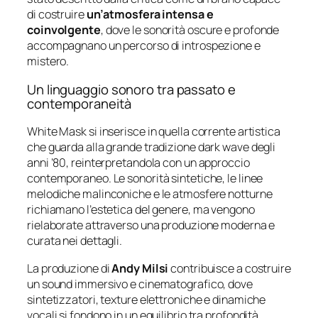
di
costruire
un’atmosfera
intensa
e
coinvolgente
,
dove
le
sonorità
oscure
e
profonde
accompagnano
un
percorso
di
introspezione
e
mistero.
Un
linguaggio
sonoro
tra
passato
e
contemporaneità
White
Mask
si
inserisce
in
quella
corrente
artistica
che
guarda
alla
grande
tradizione
dark
wave
degli
anni ’
80,
reinterpretandola
con
un
approccio
contemporaneo.
Le
sonorità
sintetiche,
le
linee
melodiche
malinconiche
e
le
atmosfere
notturne
richiamano
l’estetica
del
genere,
ma
vengono
rielaborate
attraverso
una
produzione
moderna
e
curata
nei
dettagli.
La
produzione
di
Andy
Milsi
contribuisce
a
costruire
un
sound
immersivo
e
cinematografico,
dove
sintetizzatori,
texture
elettroniche
e
dinamiche
vocali
si
fondono
in
un
equilibrio
tra
profondità