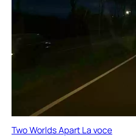
Two Worlds Apart La voce