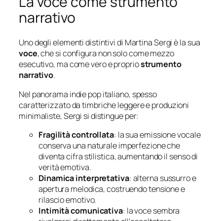
La voce come strumento
narrativo
Uno degli elementi distintivi di Martina Sergi è la sua
voce
, che si configura non solo come mezzo
esecutivo, ma come vero e proprio
strumento
narrativo
.
Nel panorama indie pop italiano, spesso
caratterizzato da timbriche leggere e produzioni
minimaliste, Sergi si distingue per:
Fragilità controllata
: la sua emissione vocale
conserva una naturale imperfezione che
diventa cifra stilistica, aumentando il senso di
verità emotiva.
Dinamica interpretativa
: alterna sussurro e
apertura melodica, costruendo tensione e
rilascio emotivo.
Intimità comunicativa
: la voce sembra