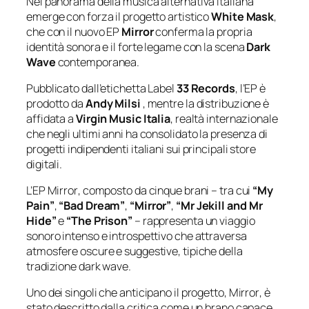
Nel
panorama
della
musica
alternativa
italiana
emerge
con
forza
il
progetto
artistico
White Mask
,
che
con
il
nuovo
EP
Mirror
conferma
la
propria
identità
sonora
e
il
forte
legame
con
la
scena
Dark
Wave
contemporanea.
Pubblicato
dall’etichetta Label
33 Records
,
l’EP
è
prodotto
da
Andy Milsi
,
mentre
la
distribuzione
è
affidata
a
Virgin Music Italia
,
realtà
internazionale
che
negli
ultimi
anni
ha
consolidato
la
presenza
di
progetti
indipendenti
italiani
sui
principali
store
digitali.
L’EP
Mirror
,
composto
da
cinque
brani –
tra
cui
“
My
Pain”
,
“
Bad
Dream”
,
“
Mirror”
,
“
Mr
Jekill
and
Mr
Hide”
e
“
The
Prison”
–
rappresenta
un
viaggio
sonoro
intenso
e
introspettivo
che
attraversa
atmosfere
oscure
e
suggestive,
tipiche
della
tradizione
dark
wave.
Uno
dei
singoli
che
anticipano
il
progetto,
Mirror
,
è
stato
descritto
dalla
critica
come
un
brano
capace