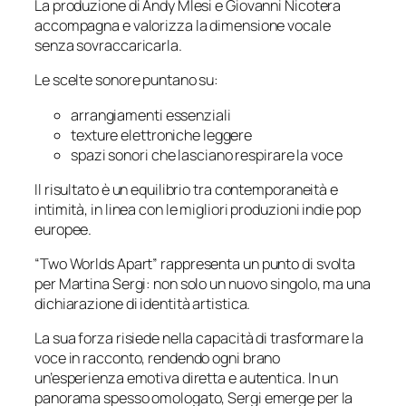
La produzione di Andy Mlesi e Giovanni Nicotera
accompagna e valorizza la dimensione vocale
senza sovraccaricarla.
Le scelte sonore puntano su:
arrangiamenti essenziali
texture elettroniche leggere
spazi sonori che lasciano respirare la voce
Il risultato è un equilibrio tra contemporaneità e
intimità, in linea con le migliori produzioni indie pop
europee.
“Two Worlds Apart”
rappresenta un punto di svolta
per Martina Sergi: non solo un nuovo singolo, ma una
dichiarazione di identità artistica.
La sua forza risiede nella capacità di trasformare la
voce in racconto, rendendo ogni brano
un’esperienza emotiva diretta e autentica. In un
panorama spesso omologato, Sergi emerge per la