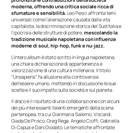
profondità le contraddizioni della società
moderna, offrendo una critica sociale ricca di
sfumature e sensibilità.
Leo Pesci affronta temi
universali come l’alienazione causata dalla vita
capitalista, la discriminazione storica del Sud Italia e
l’ipocrisia delle strutture di potere,
mescolando la
tradizione musicale napoletana con influenze
moderne di soul, hip-hop, funk e nu-jazz.
L’intero album è stato scritto in lingua napoletana,
una chiara dichiarazione di appartenenza e
valorizzazione di una cultura millenaria. Il titolo
“Unsapiens” fa allusione alla controversia
dell’essere umano, mettendo in discussione le sue
scelte e il suo impatto sulla società e sul pianeta.
Il disco è il risultato di una collaborazione con alcuni
dei più interessanti talenti emergenti della scena
partenopea, tra cui Gianmaria Salerno, Viscardi,
Giada De Prisco, Greg Rega, Angelo Cioffi, Gabriella
Di Capua e Dani Diodato. Le tematiche affrontate