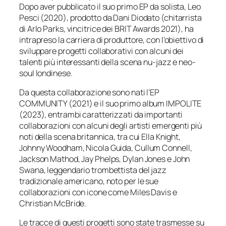
Dopo aver pubblicato il suo primo EP da solista, Leo
Pesci (2020), prodotto da Dani Diodato (chitarrista
di Arlo Parks, vincitrice dei BRIT Awards 2021), ha
intrapreso la carriera di produttore, con l’obiettivo di
sviluppare progetti collaborativi con alcuni dei
talenti più interessanti della scena nu-jazz e neo-
soul londinese.
Da questa collaborazione sono nati l’EP
COMMUNITY (2021) e il suo primo album IMPOLITE
(2023), entrambi caratterizzati da importanti
collaborazioni con alcuni degli artisti emergenti più
noti della scena britannica, tra cui Ella Knight,
Johnny Woodham, Nicola Guida, Cullum Connell,
Jackson Mathod, Jay Phelps, Dylan Jones e John
Swana, leggendario trombettista del jazz
tradizionale americano, noto per le sue
collaborazioni con icone come Miles Davis e
Christian McBride.
Le tracce di questi progetti sono state trasmesse su