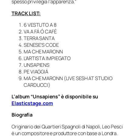
spesso privilegia l’apparenza.”
TRACK LIST:
6 VESTUTO A 8
VA A FÁ Ó CAFÉ
TERRA SANTA
SENESE’S CODE
MA CHE MARONN
L’ARTISTA IMPIEGATO
UNSAPIENS
PE VIAGGIÁ
MA CHE MARONN (LIVE SESH AT STUDIO
CARDUCCI)
L’album “Unsapiens” è disponibile su
Elasticstage.com
Biografia
Originario dei Quartieri Spagnoli di Napoli, Leo Pesci
è un compositore e produttore con base a Londra.