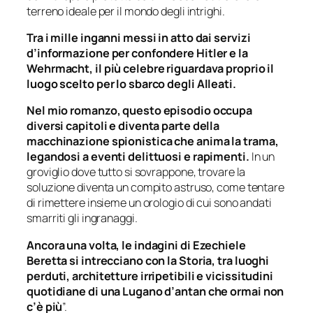
terreno ideale per il mondo degli intrighi.
Tra i mille inganni messi in atto dai servizi
d’informazione per confondere Hitler e la
Wehrmacht, il più celebre riguardava proprio il
luogo scelto per lo sbarco degli Alleati.
Nel mio romanzo, questo episodio occupa
diversi capitoli e diventa parte della
macchinazione spionistica che anima la trama,
legandosi a eventi delittuosi e rapimenti.
In un
groviglio dove tutto si sovrappone, trovare la
soluzione diventa un compito astruso, come tentare
di rimettere insieme un orologio di cui sono andati
smarriti gli ingranaggi.
Ancora una volta, le indagini di Ezechiele
Beretta si intrecciano con la Storia, tra luoghi
perduti, architetture irripetibili e vicissitudini
quotidiane di una Lugano d’antan che ormai non
c’è più
”.