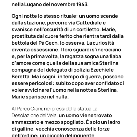
nella Lugano del novembre 1943.
Ogni notte lo stesso rituale: un uomo scende
dalla stazione, percorre via Cattedrale e
svanisce nell’oscurità di un cortiletto. Marie,
prostituta dal cuore ferito che rientra tardi dalla
bettola del Pà Cech, lo osserva. La curiosità
diventa ossessione. I loro sguardi s’incrociano
e, per la prima volta, la ragazza sogna una fiaba
d’amore come quella della sua amica Sterlina,
compagna del delegato di polizia Ezechiele
Beretta. Ma i sogni, in tempo di guerra, possono
essere pericolosi: subito dopo aver confidato di
voler avvicinare l’uomo nella notte a Sterlina,
Marie sparisce nel nulla.
Al Parco Ciani, nei pressi della statua La
Desolazione del Vela,
un uomo viene trovato
ammazzato e mezzo spogliato. È solo un ladro
di galline, vecchia conoscenza delle forze
dell’ordine: un piccolo delinquente