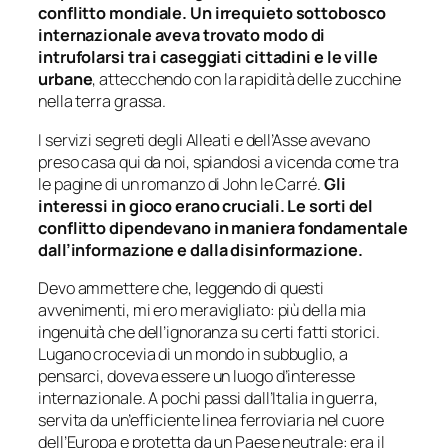
conflitto mondiale. Un irrequieto sottobosco
internazionale aveva trovato modo di
intrufolarsi tra i caseggiati cittadini e le ville
urbane
, attecchendo con la rapidità delle zucchine
nella terra grassa.
I servizi segreti degli Alleati e dell’Asse avevano
preso casa qui da noi, spiandosi a vicenda come tra
le pagine di un romanzo di John le Carré.
Gli
interessi in gioco erano cruciali. Le sorti del
conflitto dipendevano in maniera fondamentale
dall’informazione e dalla disinformazione.
Devo ammettere che, leggendo di questi
avvenimenti, mi ero meravigliato: più della mia
ingenuità che dell’ignoranza su certi fatti storici.
Lugano crocevia di un mondo in subbuglio, a
pensarci, doveva essere un luogo d’interesse
internazionale. A pochi passi dall’Italia in guerra,
servita da un’efficiente linea ferroviaria nel cuore
dell’Europa e protetta da un Paese neutrale: era il