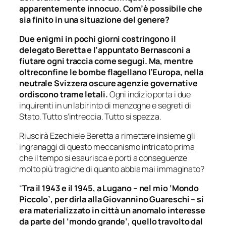
apparentemente innocuo. Com’è possibile che
sia finito in una situazione del genere?
Due enigmi in pochi giorni costringono il
delegato Beretta e l’appuntato Bernasconi a
fiutare ogni traccia come segugi. Ma, mentre
oltreconfine le bombe flagellano l’Europa, nella
neutrale Svizzera oscure agenzie governative
ordiscono trame letali.
Ogni indizio porta i due
inquirenti in un labirinto di menzogne e segreti di
Stato. Tutto s’intreccia. Tutto si spezza.
Riuscirà Ezechiele Beretta a rimettere insieme gli
ingranaggi di questo meccanismo intricato prima
che il tempo si esaurisca e porti a conseguenze
molto più tragiche di quanto abbia mai immaginato?
“
Tra il 1943 e il 1945, a Lugano – nel mio ‘Mondo
Piccolo’, per dirla alla Giovannino Guareschi – si
era materializzato in città un anomalo interesse
da parte del ‘mondo grande’, quello travolto dal