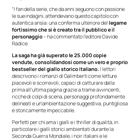
“I fan della serie, che da anni seguono con passione
le sue indagini, attendevano questo capitolo con
autentica ansia: una conferma ulteriore del
legame
fortissimo che si è creato tra il pubblico e il
personaggio
– ha commentato l’editore Davide
Radice.
La saga ha già superato le 25.000 copie
vendute, consolidandosi come un vero e proprio
bestseller del giallo storico italiano.
I lettori
descrivono i romanzi di Galimberti come letture
piacevoli e scorrevoli, capaci di catturare dalla
prima all’ultima pagina grazie a trame avvincenti,
ricche di colpi di scena, personaggi profondamente
delineati e un’ambientazione suggestiva, puntigliosa
e storicamente impeccabile.
Perfetti per chi ama i gialli e i thriller di qualità, in
particolare i gialli storici ambientati durante la
Seconda Guerra Mondiale, i noir italiani e le