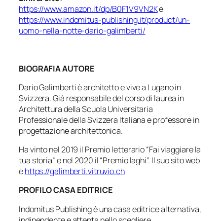
https://www.amazon.it/dp/B0F1V9VN2K
e
https://www.indomitus-publishing.it/product/un-
uomo-nella-notte-dario-galimberti/
BIOGRAFIA AUTORE
Dario Galimberti è architetto e vive a Lugano in
Svizzera. Già responsabile del corso di laurea in
Architettura della Scuola Universitaria
Professionale della Svizzera Italiana e professore in
progettazione architettonica.
Ha vinto nel 2019 il Premio letterario “Fai viaggiare la
tua storia” e nel 2020 il “Premio laghi”. Il suo sito web
è
https://galimberti.vitruvio.ch
PROFILO CASA EDITRICE
Indomitus Publishing è una casa editrice alternativa,
indipendente e attenta nello scegliere