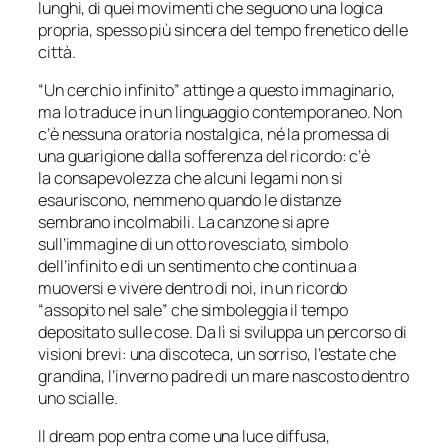
lunghi, di quei movimenti che seguono una logica
propria, spesso più sincera del tempo frenetico delle
città.
“Un cerchio infinito” attinge a questo immaginario,
ma lo traduce in un linguaggio contemporaneo. Non
c’è nessuna oratoria nostalgica, né la promessa di
una guarigione dalla sofferenza del ricordo: c’è
la consapevolezza che alcuni legami non si
esauriscono, nemmeno quando le distanze
sembrano incolmabili. La canzone si apre
sull’immagine di un otto rovesciato, simbolo
dell’infinito e di un sentimento che continua a
muoversi e vivere dentro di noi, in un ricordo
“assopito nel sale” che simboleggia il tempo
depositato sulle cose. Da lì si sviluppa un percorso di
visioni brevi: una discoteca, un sorriso, l’estate che
grandina, l’inverno padre di un mare nascosto dentro
uno scialle.
Il dream pop entra come una luce diffusa,