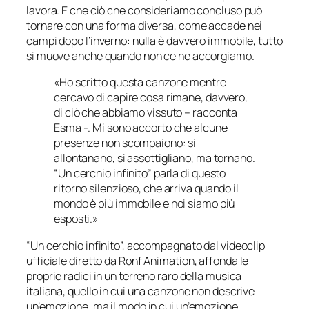
lavora. E che ciò che consideriamo concluso può
tornare con una forma diversa, come accade nei
campi dopo l’inverno: nulla è davvero immobile, tutto
si muove anche quando non ce ne accorgiamo.
«Ho scritto questa canzone mentre
cercavo di capire cosa rimane, davvero,
di ciò che abbiamo vissuto – racconta
Esma -. Mi sono accorto che alcune
presenze non scompaiono: si
allontanano, si assottigliano, ma tornano.
“Un cerchio infinito” parla di questo
ritorno silenzioso, che arriva quando il
mondo è più immobile e noi siamo più
esposti.»
“Un cerchio infinito”, accompagnato dal videoclip
ufficiale diretto da
Ronf Animation
, affonda le
proprie radici in un terreno raro della musica
italiana, quello in cui una canzone non descrive
un’emozione, ma il modo in cui un’emozione