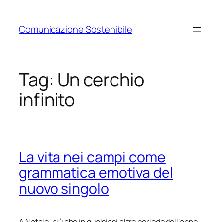
Vai
al
Comunicazione Sostenibile
contenuto
Tag:
Un cerchio
infinito
La vita nei campi come
grammatica emotiva del
nuovo singolo
A Natale, più che in qualsiasi altro periodo dell’anno,