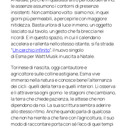
le assenze assumono i contorni di presenze
insistenti. Non cambiano volto: siamo noi, in quei
giorni più permeabili, a percepirle con maggiore
nitidezza. Basta un’ora di luce in meno, un oggetto
lasciato sul tavolo, un gesto che fa breccia nei
ricordi. E in questo spazio, in cui il calendario
accelera e rallenta nello stesso istante, si fa strada
“
Un cerchio infinito
”, il nuovo singolo
di Esma per
Watt Musik
in uscita a Natale.
Torinese di nascita, oggi cantautore e
agricoltore sulle colline astigiane, Esma vive
immerso nella natura e conosce bene l’alternanza
dei cicli: quelli della terra e quelli interiori. Li osserva
e li attraversa ogni giorno: le stagioni che cambiano,
la terra che chiede pazienza, le attese che non
dipendono da noi. La sua scrittura sembra aderire
allo stesso ritmo. Anche quando parla di qualcosa
che non ha niente a che fare con l’agricoltura, il suo
modo di raccontare porta con sé l’eco di quei tempi