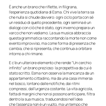
È anche un brano che riflette, in filigrana,
l’esperienza quotidiana di Esma. Chi vive la terra sa
che nulla si chiude davvero: ogni ciclo porta con sé
un residuo di quello precedente, ogni semina è un
dialogo con ciò che è stato, ogni inverno prepara un
varco che non vediamo. La sua musica abbraccia
questa grammatica raccontando la morte non come
evento improvviso, ma come forma di presenza che
cambia, che si ripresenta, che continua a orbitare
intorno a chi rimane.
E c’è un ulteriore elemento che rende “Un cerchio
infinito” un brano prezioso: la prospettiva da cui è
stato scritto. Esma non osserva la mancanza da un
appartamento cittadino, ma da una casa immersa
nel bosco, lontano dalle notifiche, dai ritmi
compressi, dall’urgenza costante. La vita agricola,
fatta di margini che non si possono anticipare, filtra
dentro la sua musica, traducendosi nell’idea
che l’assenza non è un vuoto, ma un tempo che