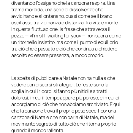
diventando l’ossigeno che la canzone respira. Una
trama morbida, una serie di dissolvenze che
avvicinano e allontanano, quasi come se il brano
oscillasse tra vicinanza e distanza, tra vita e morte.
In questa fluttuazione, la frase che attraversa il
pezzo — «
I’m still waiting for you
» — non suona come
un ritornello insistito, ma come il punto di equilibrio
tra ciò che è passato e ciò che continua a chiedere
ascolto ed essere presenza, a modo proprio.
La scelta di pubblicare a Natale non ha nulla a che
vedere con discorsi strategici. Le feste sono la
soglia in cui i ricordi si fanno più nitidi e a tratti
dolorosi, in cui il tempo appare più poroso, e in cui ci
accorgiamo di ciò che non abbiamo archiviato. È qui
che la canzone trova il proprio peso specifico: una
canzone di Natale che non parla di Natale, ma del
movimento segreto di tutto ciò che ritorna proprio
quando il mondo rallenta.