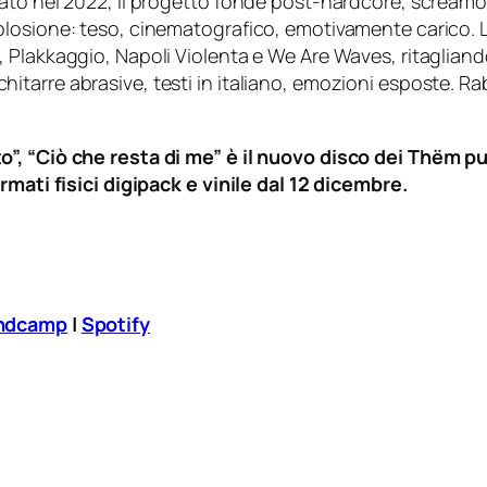
to nel 2022, il progetto fonde post-hardcore, screamo e a
losione: teso, cinematografico, emotivamente carico. La
 Plakkaggio, Napoli Violenta e We Are Waves, ritaglian
o: chitarre abrasive, testi in italiano, emozioni esposte. 
o”, “Ciò che resta di me” è il nuovo disco dei Thëm 
rmati fisici digipack e vinile dal 12 dicembre.
andcamp
|
Spotify