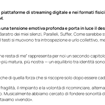
 piattaforme di streaming digitale e nei formati fisi
M.
una tensione emotiva profonda e porta in luce il desid
Baratro dei miei silenzi, Paralleli, Suffer, Come sarebbe 
. I testi si muovono tra introspezione e urlo collettivo, 
he resta di me” rappresenta per noi un secondo capitolo
più matura, più nostra — un equilibrio tra identità son
nche di quella forza che si riscopre solo dopo essere cad
agilità, il rimpianto e la volontà di ricominciare, alterna
vo. Musicalmente abbiamo cercato di fondere sonorità di
 stavamo vivendo».