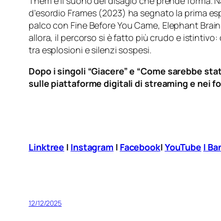
Thëm è il suono del disagio che prende forma. Na
d’esordio Frames (2023) ha segnato la prima esp
palco con Fine Before You Came, Elephant Brain,
allora, il percorso si è fatto più crudo e istintiv
tra esplosioni e silenzi sospesi.
Dopo i singoli “Giacere” e “Come sarebbe stat
sulle piattaforme digitali di streaming e nei fo
Linktree
|
Instagram
|
Facebook
|
YouTube
| B
12/12/2025