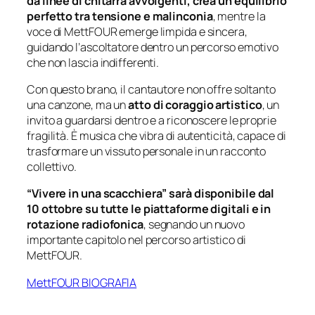
da linee di chitarra avvolgenti, crea un equilibrio
perfetto tra tensione e malinconia
, mentre la
voce di MettFOUR emerge limpida e sincera,
guidando l’ascoltatore dentro un percorso emotivo
che non lascia indifferenti.
Con questo brano, il cantautore non offre soltanto
una canzone, ma un
atto di coraggio artistico
, un
invito a guardarsi dentro e a riconoscere le proprie
fragilità. È musica che vibra di autenticità, capace di
trasformare un vissuto personale in un racconto
collettivo.
“Vivere in una scacchiera” sarà disponibile dal
10 ottobre su tutte le piattaforme digitali e in
rotazione radiofonica
, segnando un nuovo
importante capitolo nel percorso artistico di
MettFOUR.
MettFOUR BIOGRAFIA