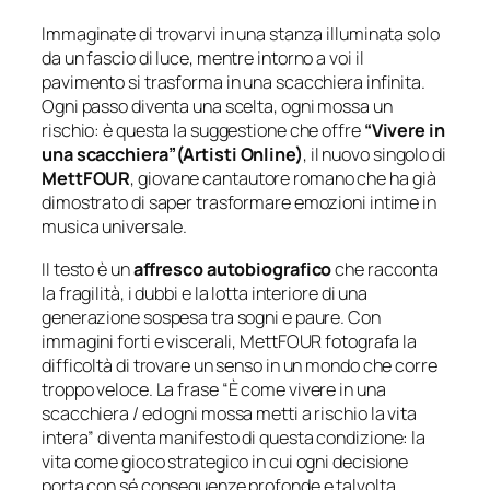
Immaginate di trovarvi in una stanza illuminata solo
da un fascio di luce, mentre intorno a voi il
pavimento si trasforma in una scacchiera infinita.
Ogni passo diventa una scelta, ogni mossa un
rischio: è questa la suggestione che offre
“Vivere in
una scacchiera”(Artisti Online)
, il nuovo singolo di
MettFOUR
, giovane cantautore romano che ha già
dimostrato di saper trasformare emozioni intime in
musica universale.
Il testo è un
affresco autobiografico
che racconta
la fragilità, i dubbi e la lotta interiore di una
generazione sospesa tra sogni e paure. Con
immagini forti e viscerali, MettFOUR fotografa la
difficoltà di trovare un senso in un mondo che corre
troppo veloce. La frase
“È come vivere in una
scacchiera / ed ogni mossa metti a rischio la vita
intera”
diventa manifesto di questa condizione: la
vita come gioco strategico in cui ogni decisione
porta con sé conseguenze profonde e talvolta