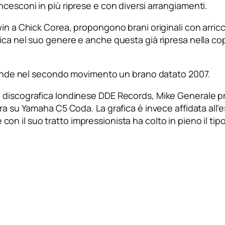
cesconi in più riprese e con diversi arrangiamenti.
win a Chick Corea, propongono brani originali con arri
ica nel suo genere e anche questa già ripresa nella co
iprende nel secondo movimento un brano datato 2007.
 discografica londinese DDE Records, Mike Generale pr
ra su Yamaha C5 Coda. La grafica è invece affidata all’
e con il suo tratto impressionista ha colto in pieno il ti