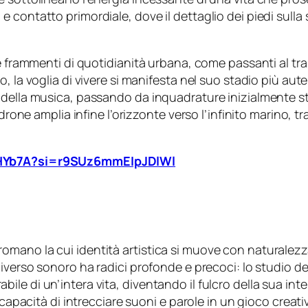
 contatto primordiale, dove il dettaglio dei piedi sulla
ce frammenti di quotidianità urbana, come passanti al t
 la voglia di vivere si manifesta nel suo stadio più autent
 della musica, passando da inquadrature inizialmente s
l drone amplia infine l’orizzonte verso l’infinito marino,
UHYb7A?si=r9SUz6mmEIpJDlWl
mano la cui identità artistica si muove con naturalezza
verso sonoro ha radici profonde e precoci: lo studio del 
le di un’intera vita, diventando il fulcro della sua int
 capacità di intrecciare suoni e parole in un gioco creati