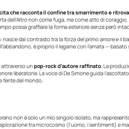
scita che racconta il confine tra smarrimento e ritro
 dell’Altro non come fuga, ma come atto di coraggio. Pe
empo possa graffiare la forma esteriore senza però intac
 nasce dal contrasto tra la forza del primo amore e il 
l’abbandono, è proprio il legame con l’amata — basato s
a attraverso un
pop-rock d’autore raffinato
. La produz
ore liberatorie. La voce di De Simone guida l’ascoltator
 ferite del mondo.
rano non è solo un mio singolo isolato, ma rappresent
esplorazione tra microcosmo (l’uomo, i sentimenti) e macr