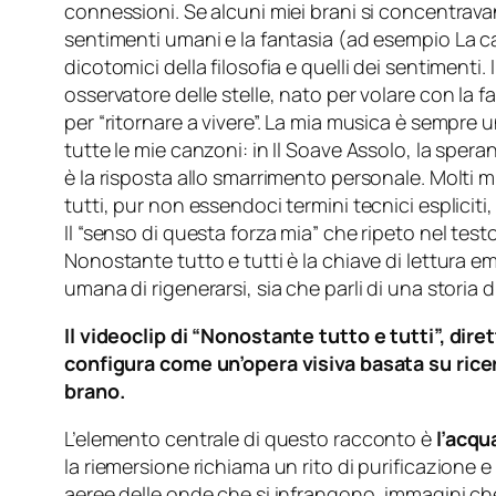
connessioni. Se alcuni miei brani si concentravan
sentimenti umani e la fantasia (ad esempio La c
dicotomici della filosofia e quelli dei sentimenti
osservatore delle stelle, nato per volare con la 
per “ritornare a vivere”. La mia musica è sempre 
tutte le mie canzoni: in Il Soave Assolo, la speran
è la risposta allo smarrimento personale. Molti m
tutti, pur non essendoci termini tecnici esplicit
Il “senso di questa forza mia” che ripeto nel testo
Nonostante tutto e tutti è la chiave di lettura emo
umana di rigenerarsi, sia che parli di una storia d
Il videoclip di “Nonostante tutto e tutti”, di
configura come un’opera visiva basata su ricer
brano.
L’elemento centrale di questo racconto è
l’acqu
la riemersione richiama un rito di purificazione 
aeree delle onde che si infrangono, immagini ch