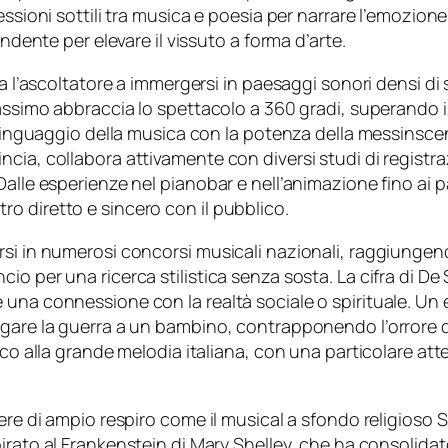
ssioni sottili tra musica e poesia per narrare l’emozione
endente per elevare il vissuto a forma d’arte.
ta l’ascoltatore a immergersi in paesaggi sonori densi di
 Massimo abbraccia lo spettacolo a 360 gradi, superando
l linguaggio della musica con la potenza della messinsce
cia, collabora attivamente con diversi studi di registr
alle esperienze nel pianobar e nell’animazione fino ai pal
o diretto e sincero con il pubblico.
si in numerosi concorsi musicali nazionali, raggiungend
io per una ricerca stilistica senza sosta. La cifra di D
una connessione con la realtà sociale o spirituale. Un e
gare la guerra a un bambino, contrapponendo l’orrore de
ico alla grande melodia italiana, con una particolare at
ere di ampio respiro come il musical a sfondo religioso
S
pirato al
Frankenstein
di Mary Shelley, che ha consolidat