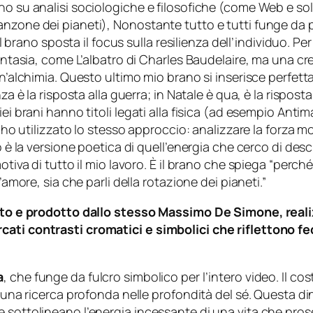
o su analisi sociologiche e filosofiche (come Web e soli
anzone dei pianeti), Nonostante tutto e tutti funge da
. Il brano sposta il focus sulla resilienza dell’individuo.
fantasia, come L’albatro di Charles Baudelaire, ma una cre
un’alchimia. Questo ultimo mio brano si inserisce perfett
za è la risposta alla guerra; in Natale è qua, è la rispost
iei brani hanno titoli legati alla fisica (ad esempio Anti
i, ho utilizzato lo stesso approccio: analizzare la forza 
 è la versione poetica di quell’energia che cerco di descriv
tiva di tutto il mio lavoro. È il brano che spiega “perché”
’amore, sia che parli della rotazione dei pianeti.”
retto e prodotto dallo stesso Massimo De Simone, rea
cati contrasti cromatici e simbolici che riflettono fe
a
, che funge da fulcro simbolico per l’intero video. Il 
e una ricerca profonda nelle profondità del sé. Questa d
e sottolineano l’energia incessante di una vita che pro