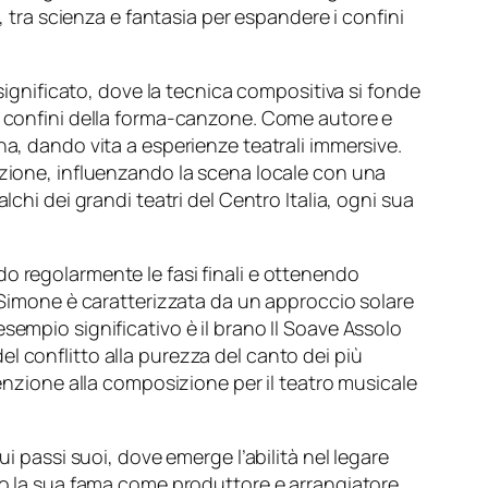
, tra scienza e fantasia per espandere i confini
 significato, dove la tecnica compositiva si fonde
 i confini della forma-canzone. Come autore e
na, dando vita a esperienze teatrali immersive.
azione, influenzando la scena locale con una
chi dei grandi teatri del Centro Italia, ogni sua
o regolarmente le fasi finali e ottenendo
e Simone è caratterizzata da un approccio solare
sempio significativo è il brano
Il Soave Assolo
l conflitto alla purezza del canto dei più
tenzione alla composizione per il teatro musicale
ui passi suoi
, dove emerge l’abilità nel legare
o la sua fama come produttore e arrangiatore.