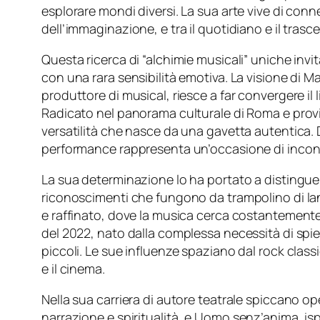
esplorare mondi diversi. La sua arte vive di conne
dell’immaginazione, e tra il quotidiano e il trasc
Questa ricerca di “alchimie musicali” uniche invi
con una rara sensibilità emotiva. La visione di
produttore di musical, riesce a far convergere i
Radicato nel panorama culturale di Roma e provin
versatilità che nasce da una gavetta autentica. D
performance rappresenta un’occasione di incontr
La sua determinazione lo ha portato a distinguer
riconoscimenti che fungono da trampolino di lanc
e raffinato, dove la musica cerca costantemente 
del 2022, nato dalla complessa necessità di spie
piccoli. Le sue influenze spaziano dal rock class
e il cinema.
Nella sua carriera di autore teatrale spiccano op
narrazione e spiritualità, e
Uomo senz’anima
, is