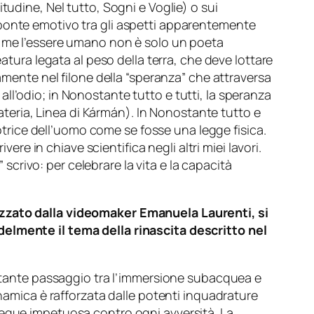
tudine, Nel tutto, Sogni e Voglie) o sui
 ponte emotivo tra gli aspetti apparentemente
 Per me l’essere umano non è solo un poeta
atura legata al peso della terra, che deve lottare
amente nel filone della “speranza” che attraversa
a all’odio; in Nonostante tutto e tutti, la speranza
materia, Linea di Kármán). In Nonostante tutto e
motrice dell’uomo come se fosse una legge fisica.
ere in chiave scientifica negli altri miei lavori.
 scrivo: per celebrare la vita e la capacità
lizzato dalla videomaker Emanuela Laurenti, si
delmente il tema della rinascita descritto nel
costante passaggio tra l’immersione subacquea e
inamica è rafforzata dalle potenti inquadrature
segue impetuosa contro ogni avversità. La