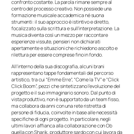
confronto costante. La parola rimane sempre al
centro del processo creativo. Non possiede una
formazione musicale accademica né suona
strumenti: il suo approccio è istintivo e diretto,
focalizzato sulla scrittura e sull’interpretazione. La
musica diventa così un mezzo per raccontare
esperienze vissute, pensieri non dichiarati
apertamente e situazioni che richiedono ascolto e
rilettura per essere comprese fino in fondo.
All’interno della sua discografia, alcuni brani
rappresentano tappe fondamentali del percorso
artistico, tra cui “Emme Erre”, “Come la TV” e “Click
Click Boom”, pezzi che sintetizzano l’evoluzione del
progetto e il suo immaginario sonoro. Dal punto di
vista produttivo, non è supportato da un team fisso,
ma collabora da anni con una rete ristretta di
persone di fiducia, coinvolte in base alle necessità
specifiche di ogni progetto. In particolare, negli
ultimi lavori affianca alla collaborazione con Ob
quella con Sharik, produttore sardo con cui lavora da