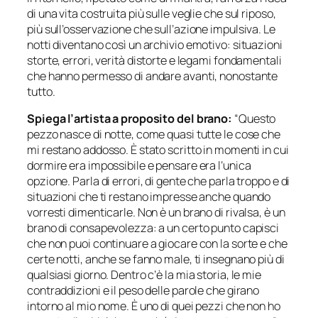
di una vita costruita più sulle veglie che sul riposo,
più sull’osservazione che sull’azione impulsiva. Le
notti diventano così un archivio emotivo: situazioni
storte, errori, verità distorte e legami fondamentali
che hanno permesso di andare avanti, nonostante
tutto.
Spiega l’artista a proposito del brano:
“Questo
pezzo nasce di notte, come quasi tutte le cose che
mi restano addosso. È stato scritto in momenti in cui
dormire era impossibile e pensare era l’unica
opzione. Parla di errori, di gente che parla troppo e di
situazioni che ti restano impresse anche quando
vorresti dimenticarle. Non è un brano di rivalsa, è un
brano di consapevolezza: a un certo punto capisci
che non puoi continuare a giocare con la sorte e che
certe notti, anche se fanno male, ti insegnano più di
qualsiasi giorno. Dentro c’è la mia storia, le mie
contraddizioni e il peso delle parole che girano
intorno al mio nome. È uno di quei pezzi che non ho