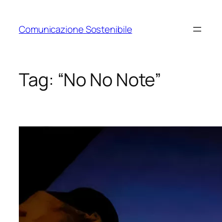
Vai
al
Comunicazione Sostenibile
contenuto
Tag:
“No No Note”