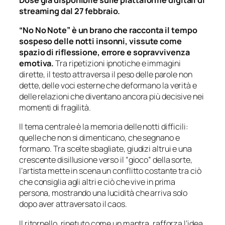
streaming dal 27 febbraio.
“No No Note” è un brano che racconta il tempo
sospeso delle notti insonni, vissute come
spazio di riflessione, errore e sopravvivenza
emotiva.
Tra ripetizioni ipnotiche e immagini
dirette, il testo attraversa il peso delle parole non
dette, delle voci esterne che deformano la verità e
delle relazioni che diventano ancora più decisive nei
momenti di fragilità.
Il tema centrale è la memoria delle notti difficili:
quelle che non si dimenticano, che segnano e
formano. Tra scelte sbagliate, giudizi altrui e una
crescente disillusione verso il “gioco” della sorte,
l’artista mette in scena un conflitto costante tra ciò
che consiglia agli altri e ciò che vive in prima
persona, mostrando una lucidità che arriva solo
dopo aver attraversato il caos.
Il ritornello, ripetuto come un mantra, rafforza l’idea