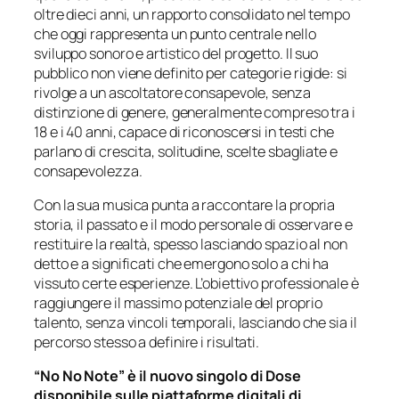
oltre dieci anni, un rapporto consolidato nel tempo
che oggi rappresenta un punto centrale nello
sviluppo sonoro e artistico del progetto. Il suo
pubblico non viene definito per categorie rigide: si
rivolge a un ascoltatore consapevole, senza
distinzione di genere, generalmente compreso tra i
18 e i 40 anni, capace di riconoscersi in testi che
parlano di crescita, solitudine, scelte sbagliate e
consapevolezza.
Con la sua musica punta a raccontare la propria
storia, il passato e il modo personale di osservare e
restituire la realtà, spesso lasciando spazio al non
detto e a significati che emergono solo a chi ha
vissuto certe esperienze. L’obiettivo professionale è
raggiungere il massimo potenziale del proprio
talento, senza vincoli temporali, lasciando che sia il
percorso stesso a definire i risultati.
“No No Note” è il nuovo singolo di Dose
disponibile sulle piattaforme digitali di