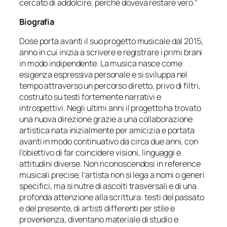
cercato di addolcire, perché doveva restare vero.”
Biografia
Dose porta avanti il suo progetto musicale dal 2015,
anno in cui inizia a scrivere e registrare i primi brani
in modo indipendente. La musica nasce come
esigenza espressiva personale e si sviluppa nel
tempo attraverso un percorso diretto, privo di filtri,
costruito su testi fortemente narrativi e
introspettivi. Negli ultimi anni il progetto ha trovato
una nuova direzione grazie a una collaborazione
artistica nata inizialmente per amicizia e portata
avanti in modo continuativo da circa due anni, con
l’obiettivo di far coincidere visioni, linguaggi e
attitudini diverse. Non riconoscendosi in reference
musicali precise, l’artista non si lega a nomi o generi
specifici, ma si nutre di ascolti trasversali e di una
profonda attenzione alla scrittura: testi del passato
e del presente, di artisti differenti per stile e
provenienza, diventano materiale di studio e