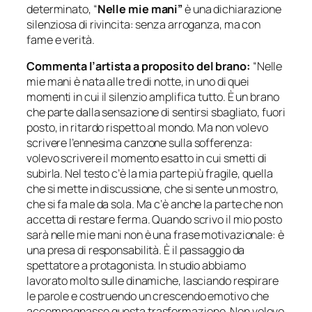
determinato, “
Nelle mie mani”
è una dichiarazione
silenziosa di rivincita: senza arroganza, ma con
fame e verità.
Commenta l’artista a proposito del brano:
“Nelle
mie mani è nata alle tre di notte, in uno di quei
momenti in cui il silenzio amplifica tutto. È un brano
che parte dalla sensazione di sentirsi sbagliato, fuori
posto, in ritardo rispetto al mondo. Ma non volevo
scrivere l’ennesima canzone sulla sofferenza:
volevo scrivere il momento esatto in cui smetti di
subirla. Nel testo c’è la mia parte più fragile, quella
che si mette in discussione, che si sente un mostro,
che si fa male da sola. Ma c’è anche la parte che non
accetta di restare ferma. Quando scrivo il mio posto
sarà nelle mie mani non è una frase motivazionale: è
una presa di responsabilità. È il passaggio da
spettatore a protagonista. In studio abbiamo
lavorato molto sulle dinamiche, lasciando respirare
le parole e costruendo un crescendo emotivo che
accompagnasse questa trasformazione. Non volevo