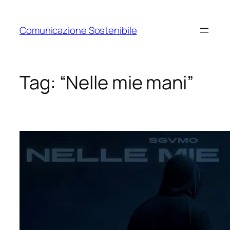
Vai
al
Comunicazione Sostenibile
contenuto
Tag:
“Nelle mie mani”