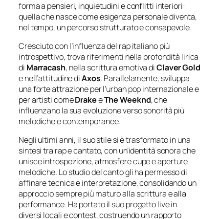
forma a pensieri, inquietudini e conflitti interiori:
quella che nasce come esigenza personale diventa,
nel tempo, un percorso strutturato e consapevole.
Cresciuto con l’influenza del rap italiano più
introspettivo, trova riferimenti nella profondità lirica
di
Marracash
, nella scrittura emotiva di
Claver Gold
e nell’attitudine di
Axos
. Parallelamente, sviluppa
una forte attrazione per l’urban pop internazionale e
per artisti come
Drake
e
The Weeknd
, che
influenzano la sua evoluzione verso sonorità più
melodiche e contemporanee.
Negli ultimi anni, il suo stile si è trasformato in una
sintesi tra rap e cantato, con un’identità sonora che
unisce introspezione, atmosfere cupe e aperture
melodiche. Lo studio del canto gli ha permesso di
affinare tecnica e interpretazione, consolidando un
approccio sempre più maturo alla scrittura e alla
performance. Ha portato il suo progetto live in
diversi locali e contest, costruendo un rapporto