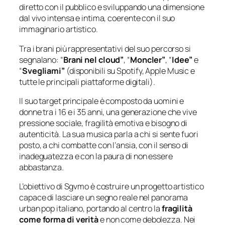
diretto con il pubblico e sviluppando una dimensione
dal vivo intensa e intima, coerente con il suo
immaginario artistico.
Tra i brani più rappresentativi del suo percorso si
segnalano: “
Brani nel cloud”
, “
Moncler”
, “
Idee”
e
“
Svegliami”
(disponibili su Spotify, Apple Music e
tutte le principali piattaforme digitali).
Il suo target principale è composto da uomini e
donne tra i 16 e i 35 anni, una generazione che vive
pressione sociale, fragilità emotiva e bisogno di
autenticità. La sua musica parla a chi si sente fuori
posto, a chi combatte con l’ansia, con il senso di
inadeguatezza e con la paura di non essere
abbastanza.
L’obiettivo di Sgvmo è costruire un progetto artistico
capace di lasciare un segno reale nel panorama
urban pop italiano, portando al centro la
fragilità
come forma di verità
e non come debolezza. Nei