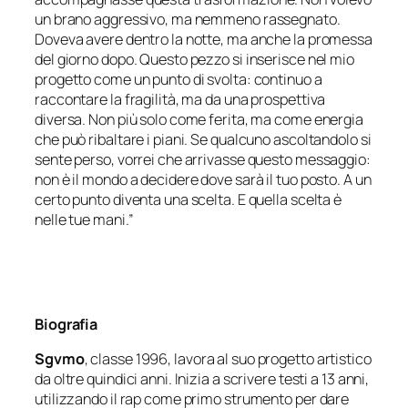
un brano aggressivo, ma nemmeno rassegnato.
Doveva avere dentro la notte, ma anche la promessa
del giorno dopo. Questo pezzo si inserisce nel mio
progetto come un punto di svolta: continuo a
raccontare la fragilità, ma da una prospettiva
diversa. Non più solo come ferita, ma come energia
che può ribaltare i piani. Se qualcuno ascoltandolo si
sente perso, vorrei che arrivasse questo messaggio:
non è il mondo a decidere dove sarà il tuo posto. A un
certo punto diventa una scelta. E quella scelta è
nelle tue mani.”
Biografia
Sgvmo
, classe 1996, lavora al suo progetto artistico
da oltre quindici anni. Inizia a scrivere testi a 13 anni,
utilizzando il rap come primo strumento per dare