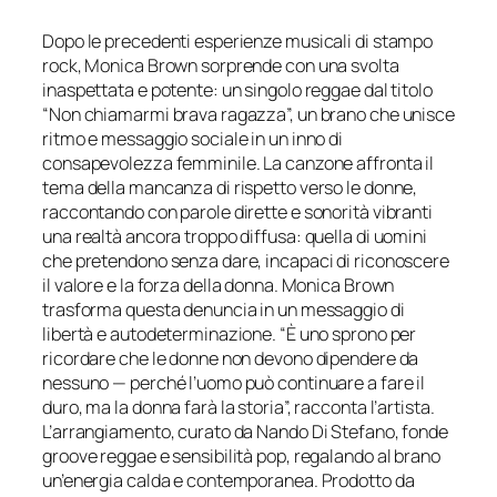
Dopo le precedenti esperienze musicali di stampo
rock, Monica Brown sorprende con una svolta
inaspettata e potente: un singolo reggae dal titolo
“Non chiamarmi brava ragazza”, un brano che unisce
ritmo e messaggio sociale in un inno di
consapevolezza femminile. La canzone affronta il
tema della mancanza di rispetto verso le donne,
raccontando con parole dirette e sonorità vibranti
una realtà ancora troppo diffusa: quella di uomini
che pretendono senza dare, incapaci di riconoscere
il valore e la forza della donna. Monica Brown
trasforma questa denuncia in un messaggio di
libertà e autodeterminazione. “È uno sprono per
ricordare che le donne non devono dipendere da
nessuno — perché l’uomo può continuare a fare il
duro, ma la donna farà la storia”, racconta l’artista.
L’arrangiamento, curato da Nando Di Stefano, fonde
groove reggae e sensibilità pop, regalando al brano
un’energia calda e contemporanea. Prodotto da