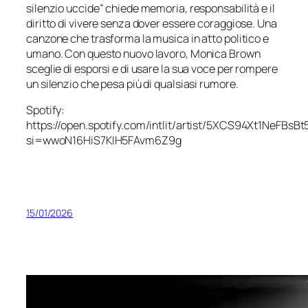
silenzio uccide” chiede memoria, responsabilità e il
diritto di vivere senza dover essere coraggiose. Una
canzone che trasforma la musica in atto politico e
umano. Con questo nuovo lavoro, Monica Brown
sceglie di esporsi e di usare la sua voce per rompere
un silenzio che pesa più di qualsiasi rumore.
Spotify:
https://open.spotify.com/intlit/artist/5XCS94Xt1NeFBsB
si=wwoN16HiS7KIH5FAvm6Z9g
15/01/2026