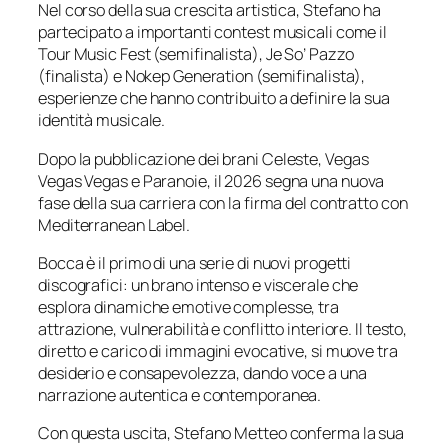
Nel corso della sua crescita artistica, Stefano ha
partecipato a importanti contest musicali come il
Tour Music Fest (semifinalista), Je So’ Pazzo
(finalista) e Nokep Generation (semifinalista),
esperienze che hanno contribuito a definire la sua
identità musicale.
Dopo la pubblicazione dei brani
Celeste
,
Vegas
Vegas Vegas
e
Paranoie
, il 2026 segna una nuova
fase della sua carriera con la firma del contratto con
Mediterranean Label.
Bocca è il primo di una serie di nuovi progetti
discografici: un brano intenso e viscerale che
esplora dinamiche emotive complesse, tra
attrazione, vulnerabilità e conflitto interiore. Il testo,
diretto e carico di immagini evocative, si muove tra
desiderio e consapevolezza, dando voce a una
narrazione autentica e contemporanea.
Con questa uscita, Stefano Metteo conferma la sua