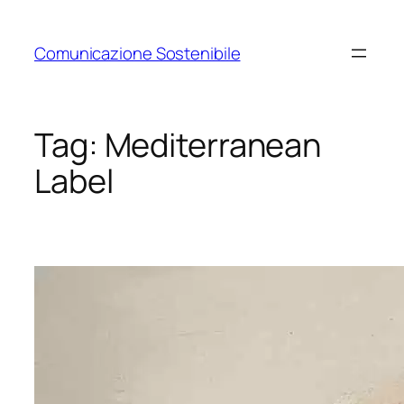
Vai
al
Comunicazione Sostenibile
contenuto
Tag:
Mediterranean
Label