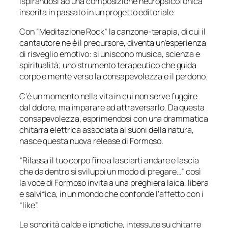
ispirandosi ad una composizione neuropsicofonica
inserita in passato in un progetto editoriale.
Con “Meditazione Rock” la canzone-terapia, di cui il
cantautore ne è il precursore, diventa un’esperienza
di risveglio emotivo: si uniscono musica, scienza e
spiritualità; uno strumento terapeutico che guida
corpo e mente verso la consapevolezza e il perdono.
C’è un momento nella vita in cui non serve fuggire
dal dolore, ma imparare ad attraversarlo. Da questa
consapevolezza, esprimendosi con una drammatica
chitarra elettrica associata ai suoni della natura,
nasce questa nuova release di Formoso.
“
Rilassa il tuo corpo fino a lasciarti andare e lascia
che da dentro si sviluppi un modo di pregare…”
così
la voce di Formoso invita a una preghiera laica, libera
e salvifica, in un mondo che confonde l’affetto con i
“like”.
Le sonorità calde e ipnotiche, intessute su chitarre