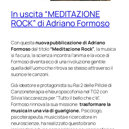
In uscita “MEDITAZIONE
ROCK” di Adriano Formoso
Con questa
nuova pubblicazione
di Adriano
Formoso
dal titolo
“Meditazione Rock”
, la musica
si fa cura, la scienza incontra l’anima e la voce di
Formoso diventa eco di una rivoluzione gentile:
quella dell’uomo che ritrova se stesso attraverso il
suono e le canzoni.
Già ideatore e protagonista su Rai 2 delle Pillole di
Canzoneterapia e Neuropsicofonia nel TG2 con
Silvia Vaccarezza per “Tutto il bello che c’è”,
Formoso rinnova la sua missione:
trasformare la
musica in una via di guarigione.
Psicologo,
psicoterapeuta, musicista e ricercatore in
neuroscienze, ha realizzato questo brano