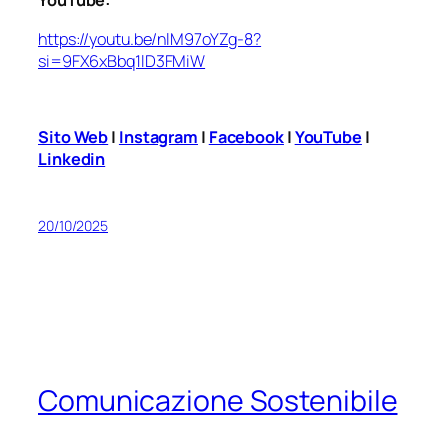
YouTube:
https://youtu.be/nlM97oYZg-8?
si=9FX6xBbq1lD3FMiW
Sito Web
|
Instagram
|
Facebook
|
YouTube
|
Linkedin
20/10/2025
Comunicazione Sostenibile