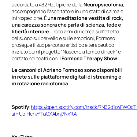
accordate a 432 Hz, tipiche della
Neuropsicofonia
,
accompagnano l’ascoltatore in uno stato di calma e
introspezione. È
una meditazione vestita di rock,
una carezza sonora che parla di scienza, fede e
libertà interiore.
Dopo anni di ricerca sull’effetto
del suono sul cervello e sulle emozioni, Formoso
prosegue il suo percorso artistico e terapeutico
iniziato con il progetto “Nascere a tempo di rock” e
portato nei teatri con il
Formoso Therapy Show
.
Le canzoni di Adriano Formoso sono disponibili
in rete sulle piattaforme digitali di streaming e
in rotazione radiofonica.
Spotify:
https://open.spotify.com/track/7N32d1o4FWQ
si=UbfHcnvYTaGXAbnj7Nx1tA