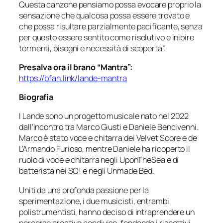
Questa canzone pensiamo possa evocare proprio la
sensazione che qualcosa possa essere trovato e
che possa risultare parzialmente pacificante, senza
per questo essere sentito come risolutivo e inibire
tormenti, bisogni e necessità di scoperta”.
Presalva ora il brano “Mantra”:
https://bfan.link/lande-mantra
Biografia
I Lande sono un progetto musicale nato nel 2022
dall’incontro tra Marco Giusti e Daniele Bencivenni.
Marco è stato voce e chitarra dei Velvet Score e de
L’Armando Furioso, mentre Daniele ha ricoperto il
ruolo di voce e chitarra negli UponTheSea e di
batterista nei SO! e negli Unmade Bed.
Uniti da una profonda passione per la
sperimentazione, i due musicisti, entrambi
polistrumentisti, hanno deciso di intraprendere un
percorso creativo condiviso, fondendo i rispettivi