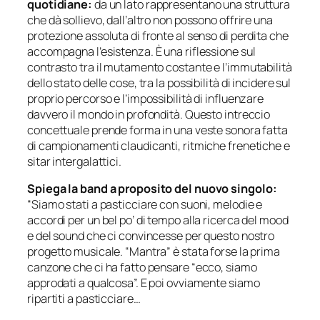
quotidiane:
da un lato rappresentano una struttura
che dà sollievo, dall’altro non possono offrire una
protezione assoluta di fronte al senso di perdita che
accompagna l’esistenza. È una riflessione sul
contrasto tra il mutamento costante e l’immutabilità
dello stato delle cose, tra la possibilità di incidere sul
proprio percorso e l’impossibilità di influenzare
davvero il mondo in profondità. Questo intreccio
concettuale prende forma in una veste sonora fatta
di campionamenti claudicanti, ritmiche frenetiche e
sitar intergalattici.
Spiega la band a proposito del nuovo singolo:
“Siamo stati a pasticciare con suoni, melodie e
accordi per un bel po’ di tempo alla ricerca del mood
e del sound che ci convincesse per questo nostro
progetto musicale. “Mantra” è stata forse la prima
canzone che ci ha fatto pensare “ecco, siamo
approdati a qualcosa”. E poi ovviamente siamo
ripartiti a pasticciare…