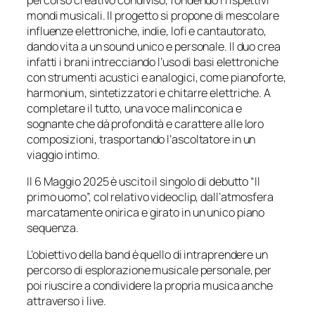
mondi musicali. Il progetto si propone di mescolare
influenze elettroniche, indie, lofi e cantautorato,
dando vita a un sound unico e personale. Il duo crea
infatti i brani intrecciando l’uso di basi elettroniche
con strumenti acustici e analogici, come pianoforte,
harmonium, sintetizzatori e chitarre elettriche. A
completare il tutto, una voce malinconica e
sognante che dà profondità e carattere alle loro
composizioni, trasportando l’ascoltatore in un
viaggio intimo.
Il 6 Maggio 2025 è uscito il singolo di debutto “Il
primo uomo”, col relativo videoclip, dall’atmosfera
marcatamente onirica e girato in un unico piano
sequenza.
L’obiettivo della band è quello di intraprendere un
percorso di esplorazione musicale personale, per
poi riuscire a condividere la propria musica anche
attraverso i live.