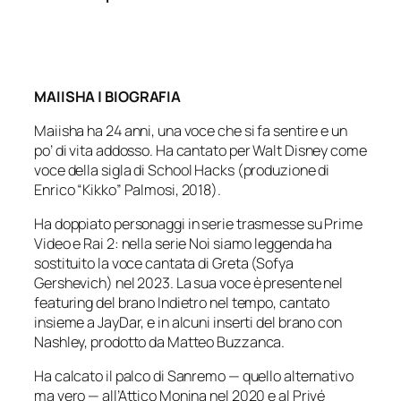
MAIISHA | BIOGRAFIA
Maiisha ha 24 anni, una voce che si fa sentire e un
po’ di vita addosso. Ha cantato per Walt Disney come
voce della sigla di School Hacks (produzione di
Enrico “Kikko” Palmosi, 2018).
Ha doppiato personaggi in serie trasmesse su Prime
Video e Rai 2: nella serie Noi siamo leggenda ha
sostituito la voce cantata di Greta (Sofya
Gershevich) nel 2023. La sua voce è presente nel
featuring del brano Indietro nel tempo, cantato
insieme a JayDar, e in alcuni inserti del brano con
Nashley, prodotto da Matteo Buzzanca.
Ha calcato il palco di Sanremo — quello alternativo
ma vero — all’Attico Monina nel 2020 e al Privé