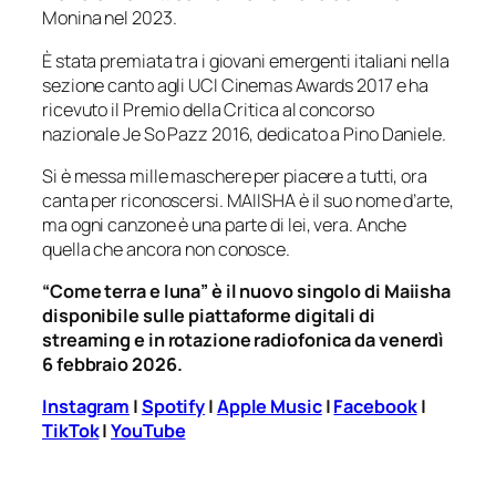
Monina nel 2023.
È stata premiata tra i giovani emergenti italiani nella
sezione canto agli UCI Cinemas Awards 2017 e ha
ricevuto il Premio della Critica al concorso
nazionale Je So Pazz 2016, dedicato a Pino Daniele.
Si è messa mille maschere per piacere a tutti, ora
canta per riconoscersi. MAIISHA è il suo nome d’arte,
ma ogni canzone è una parte di lei, vera. Anche
quella che ancora non conosce.
“Come terra e luna” è il nuovo singolo di Maiisha
disponibile sulle piattaforme digitali di
streaming e in rotazione radiofonica da venerdì
6 febbraio 2026.
Instagram
|
Spotify
|
Apple Music
|
Facebook
|
TikTok
|
YouTube