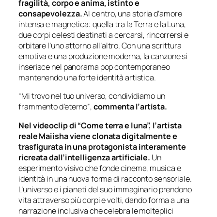
fragilità, corpo e anima, istinto e
consapevolezza.
Al centro, una storia d’amore
intensa e magnetica: quella tra la Terra e la Luna,
due corpi celesti destinati a cercarsi, rincorrersi e
orbitare l’uno attorno all’altro. Con una scrittura
emotiva e una produzione moderna, la canzone si
inserisce nel panorama pop contemporaneo
mantenendo una forte identità artistica.
“Mi trovo nel tuo universo, condividiamo un
frammento d’eterno”
,
commenta l’artista.
Nel videoclip di “Come terra e luna”, l’artista
reale Maiisha viene clonata digitalmente e
trasfigurata in una protagonista interamente
ricreata dall’intelligenza artificiale.
Un
esperimento visivo che fonde cinema, musica e
identità in una nuova forma di racconto sensoriale.
L’universo e i pianeti del suo immaginario prendono
vita attraverso più corpi e volti, dando forma a una
narrazione inclusiva che celebra le molteplici