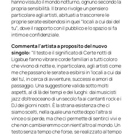
hanno vissuto il mondo notturno, ognuno secondo la
propria sensibilità. Il brano rivolge un pensiero
particolare agli artisti, abituati a trascorrere le
proprie serate esibendosi in quei
“locali a cui dai del
tu”
, dove il rapporto con il pubblico e lo spazio si fa
intimo e confidenziale.
Commenta l’artista a proposito del nuovo
singolo:
“Il testo e il significato di Certe notti di
Ligabue fanno vibrare corde familiari a tutti coloro
che vivono di notte e, in particolare, agli artisti come
me che passano le serate a esibirsi in ‘locali a cui dai
del tu’, in cerca di avventure, successi e amori di
passaggio. Una suggestione valida sotto molti
aspetti, al di là dei tempi e dei luoghi: dai musicisti
jazz d’oltreoceano di un secolo fa ai cantanti rock e i
DJ dei giorni nostri. È la strana esistenza che ci
siamo scelti, nella quale una notte dopo l’altra si
vince o si perde, ma che ci permette di sentirci vivi e
che non cambieremmo con nient’altro al mondo. Un
testo senza tempo che forse, se realizzato al tempo