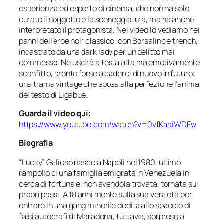
esperienza ed esperto di cinema, che non ha solo
curato il soggetto e la sceneggiatura, ma ha anche
interpretato il protagonista. Nel video lo vediamo nei
panni dell’eroe noir classico, con Borsalino e trench,
incastrato da una
dark lady
per un delitto mai
commesso. Ne uscirà a testa alta ma emotivamente
sconfitto, pronto forse a caderci di nuovo in futuro:
una trama vintage che sposa alla perfezione l’anima
del testo di Ligabue.
Guarda il video qui:
https://www.youtube.com/watch?v=0vfKaaiWDFw
Biografia
“Lucky” Galioso nasce a Napoli nel 1980, ultimo
rampollo di una famiglia emigrata in Venezuela in
cerca di fortuna e, non avendola trovata, tornata sui
propri passi. A 18 anni mente sulla sua vera età per
entrare in una gang minorile dedita allo spaccio di
falsi autografi di Maradona; tuttavia, sorpreso a