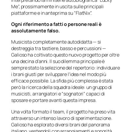
Me”, prossimamente in uscita sulle principali
piattaforme e in anteprima su “FlatNix”.
Ogni riferimento a fatti o persone reali è
assolutamente falso.
Musicista completamente autodidatta — si
destreggia tra tastiere, basso e percussioni —
Galioso ha coltivato questo nuovo progetto per oltre
una decina d’anni. Il suo dilemma principale è
sempre stato la selezione del repertorio: individuare
i brani giusti per sviluppare l’idea nel modo più
efficace possibile. La sfida più complessa è stata
però la ricerca della squadra ideale: un gruppo di
musicisti, arrangiatori e “sognatori” capaci di
sposare e portare avanti questa impresa.
Una volta formato il team, il progetto ha preso vita
attraverso un intenso lavoro di sperimentazione.
Galioso ha esplorato diversi brani del panorama
italiano, vestendoli con arrangiamenti e sonorità