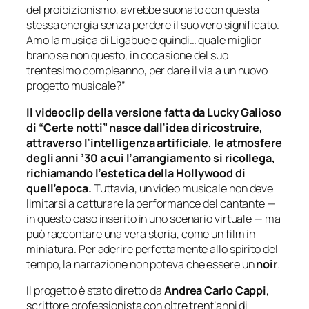
del proibizionismo, avrebbe suonato con questa
stessa energia senza perdere il suo vero significato.
Amo la musica di Ligabue e quindi… quale miglior
brano se non questo, in occasione del suo
trentesimo compleanno, per dare il via a un nuovo
progetto musicale?”
Il videoclip della versione fatta da Lucky Galioso
di “Certe notti” nasce dall’idea di ricostruire,
attraverso l’intelligenza artificiale, le atmosfere
degli anni ’30 a cui l’arrangiamento si ricollega,
richiamando l’estetica della Hollywood di
quell’epoca.
Tuttavia, un video musicale non deve
limitarsi a catturare la performance del cantante —
in questo caso inserito in uno scenario virtuale — ma
può raccontare una vera storia, come un film in
miniatura. Per aderire perfettamente allo spirito del
tempo, la narrazione non poteva che essere un
noir
.
Il progetto è stato diretto da
Andrea Carlo Cappi
,
scrittore professionista con oltre trent’anni di