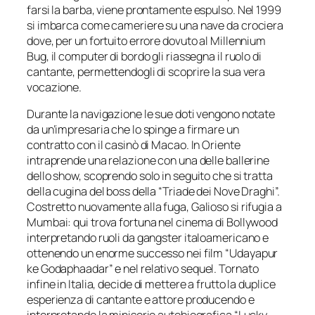
farsi la barba, viene prontamente espulso. Nel 1999
si imbarca come cameriere su una nave da crociera
dove, per un fortuito errore dovuto al Millennium
Bug, il computer di bordo gli riassegna il ruolo di
cantante, permettendogli di scoprire la sua vera
vocazione.
Durante la navigazione le sue doti vengono notate
da un’impresaria che lo spinge a firmare un
contratto con il casinò di Macao. In Oriente
intraprende una relazione con una delle ballerine
dello show, scoprendo solo in seguito che si tratta
della cugina del boss della “Triade dei Nove Draghi”.
Costretto nuovamente alla fuga, Galioso si rifugia a
Mumbai: qui trova fortuna nel cinema di Bollywood
interpretando ruoli da gangster italoamericano e
ottenendo un enorme successo nei film “
Udayapur
ke Godaphaadar”
e nel relativo sequel. Tornato
infine in Italia, decide di mettere a frutto la duplice
esperienza di cantante e attore producendo e
interpretando la miniserie autobiografica “Lucky