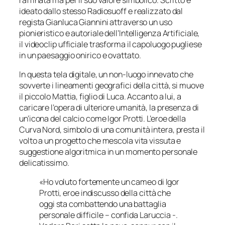
ideato dallo stesso Radiosuoff e realizzato dal
regista Gianluca Giannini attraverso un uso
pionieristico e autoriale dell’Intelligenza Artificiale,
il videoclip ufficiale trasforma il capoluogo pugliese
in un paesaggio onirico e ovattato.
In questa tela digitale, un non-luogo innevato che
sovverte i lineamenti geografici della città, si muove
il piccolo Mattia, figlio di Luca. Accanto a lui, a
caricare l’opera di ulteriore umanità, la presenza di
un’icona del calcio come Igor Protti. L’eroe della
Curva Nord, simbolo di una comunità intera, presta il
volto a un progetto che mescola vita vissuta e
suggestione algoritmica in un momento personale
delicatissimo.
«Ho voluto fortemente un cameo di Igor
Protti, eroe indiscusso della città che
oggi sta combattendo una battaglia
personale difficile – confida Laruccia -.