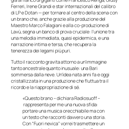
già al fianco di giganti come Francesco Renga, Giusy
Ferreri, Irene Grandi e star internazionali del calibro
di LP e Dotan — per tornare al centro della scena con
un brano che, anche grazie alla produzione del
Maestro Marco Falagiani e alla co-produzione di
Lavù, segna un banco di prova cruciale: l’unione tra
una melodia immediata, quasi epidermica, e una
narrazione intima e tersa, che recupera la
tenerezza dei legami più puri.
Tutto il racconto gravita attorno a un’immagine
tanto ancestrale quanto inusuale: una Bari
sommersa dalla neve. Un’idea nata anni fa e oggi
cristallizzata in una produzione che fluttua tra il
ricordo e la riappropriazione di sé.
«Questo brano – dichiara Radiosuoff –
rappresenta per me una nuova sfida:
portare una musica orecchiabile ma con
un testo che racconti davvero una storia.
Con “Fuori nevica” vorrei trasmettere un