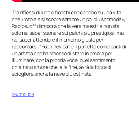
Tra riflessi di luce e fiocchi che cadono su una vita
che «
rotola e si scopre sempre un po’ più scomoda
»,
Radiosuoff dimostra che la vera maestria non sta
solo nel saper suonare sui palchi più prestigiosi, ma
nel saper attendere il momento giusto per
raccontarsi. “Fuori nevica” è il perfetto come back di
un artista che ha smesso di stare in ombra per
illuminare, con la propria voce, quel sentimento
chiamato amore che, alla fine, avrà la forza di
sciogliere anche la neve più ostinata.
26/01/2026