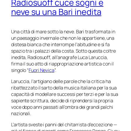
Radiosuoff cuce sogni e
neve su una Bari inedita
Una città di mare sotto la neve. Bari trasformata in
un paesaggio invernale che non le appartiene, una
distesa bianca che interrompe l’abitudine e si fa
spazio tra i palazzi della costa. Sotto questa coltre
inedita, Radiosuoff, all’anagrafe Luca Laruccia,
firma il suo atto di riappropriazione artistica con il
singolo “
Fuori Nevica
”.
Laruccia, l’artigiano delle parole che la critica ha
ribattezzato
il sarto della musica italiana
per la sua
capacità di modellare successi per terzi e per la sua
sapiente scrittura, decide di riprendersi la propria
voce dopo anni passati all’ombra dei grandi palchi
nazionali.
L’artista sveste i panni del chitarrista d’eccezione —