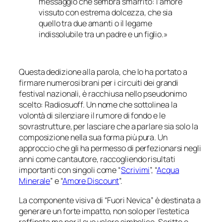
messaggio che sembra smarrito: l’amore
vissuto con estrema dolcezza, che sia
quello tra due amanti o il legame
indissolubile tra un padre e un figlio.»
Questa dedizione alla parola, che lo ha portato a
firmare numerosi brani per i circuiti dei grandi
festival nazionali, è racchiusa nello pseudonimo
scelto: Radiosuoff. Un nome che sottolinea la
volontà di silenziare il rumore di fondo e le
sovrastrutture, per lasciare che a parlare sia solo la
composizione nella sua forma più pura. Un
approccio che gli ha permesso di perfezionarsi negli
anni come cantautore, raccogliendo risultati
importanti con singoli come “
Scrivimi
”, “
Acqua
Minerale
” e “
Amore Discount
”.
La componente visiva di “Fuori Nevica” è destinata a
generare un forte impatto, non solo per l’estetica
raffinata ma per il suo valore simbolico. Scritto e