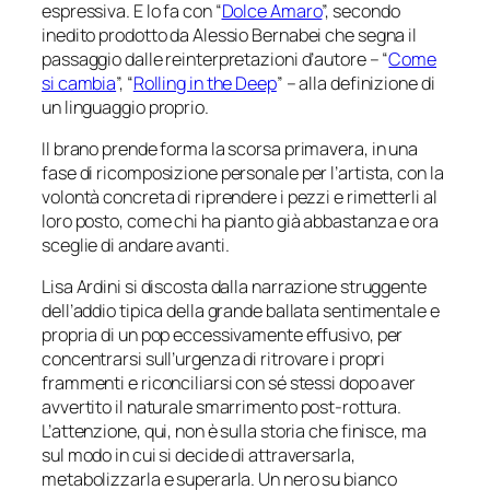
espressiva. E lo fa con “
Dolce Amaro
”, secondo
inedito prodotto da Alessio Bernabei che segna il
passaggio dalle reinterpretazioni d’autore – “
Come
si cambia
”, “
Rolling in the Deep
” – alla definizione di
un linguaggio proprio.
Il brano prende forma la scorsa primavera, in una
fase di ricomposizione personale per l’artista, con la
volontà concreta di riprendere i pezzi e rimetterli al
loro posto, come chi ha pianto già abbastanza e ora
sceglie di andare avanti.
Lisa Ardini si discosta dalla narrazione struggente
dell’addio tipica della grande ballata sentimentale e
propria di un pop eccessivamente effusivo, per
concentrarsi sull’urgenza di ritrovare i propri
frammenti e riconciliarsi con sé stessi dopo aver
avvertito il naturale smarrimento post-rottura.
L’attenzione, qui, non è sulla storia che finisce, ma
sul modo in cui si decide di attraversarla,
metabolizzarla e superarla. Un nero su bianco