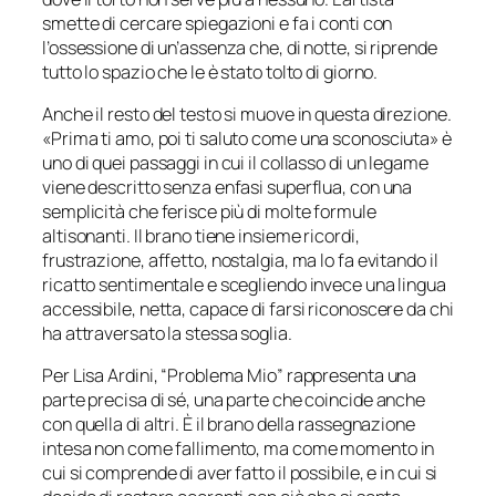
smette di cercare spiegazioni e fa i conti con
l’ossessione di un’assenza che, di notte, si riprende
tutto lo spazio che le è stato tolto di giorno.
Anche il resto del testo si muove in questa direzione.
«
Prima ti amo, poi ti saluto come una sconosciuta
» è
uno di quei passaggi in cui il collasso di un legame
viene descritto senza enfasi superflua, con una
semplicità che ferisce più di molte formule
altisonanti. Il brano tiene insieme ricordi,
frustrazione, affetto, nostalgia, ma lo fa evitando il
ricatto sentimentale e scegliendo invece una lingua
accessibile, netta, capace di farsi riconoscere da chi
ha attraversato la stessa soglia.
Per Lisa Ardini, “Problema Mio” rappresenta una
parte precisa di sé, una parte che coincide anche
con quella di altri. È il brano della rassegnazione
intesa non come fallimento, ma come momento in
cui si comprende di aver fatto il possibile, e in cui si