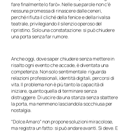
fare finalmente lo farò
». Nelle sue parole non c’è
nessuna promessa di rinascere dalle ceneri,
perché rifiuta il cliché della fenice e della rivalsa
teatrale, privilegiando il silenzio operoso del
ripristino. Solo una constatazione: si può chiudere
una porta senza far rumore.
Anche oggi, dove saper chiudere senza mettere in
risalto ogni evento che accade, è diventata una
competenza. Non solo sentimentale: riguarda
relazioni professionali, identità digitali, percorsi di
vita. Il problema non è più tanto la capacità di
iniziare, quanto quella di terminare senza
distruggere. Di uscire da una stanza senza sbattere
la porta, ma nemmeno lasciandola socchiusa per
nostalgia.
“Dolce Amaro” non propone soluzioni miracolose,
ma registra un fatto: si può andare avanti. Si deve. E