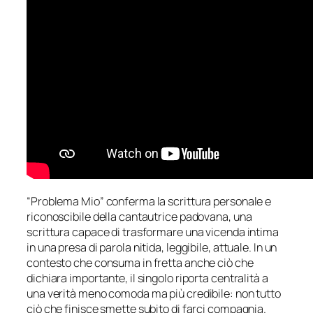
“Problema Mio” conferma la scrittura personale e
riconoscibile della cantautrice padovana, una
scrittura capace di trasformare una vicenda intima
in una presa di parola nitida, leggibile, attuale. In un
contesto che consuma in fretta anche ciò che
dichiara importante, il singolo riporta centralità a
una verità meno comoda ma più credibile: non tutto
ciò che finisce smette subito di farci compagnia.