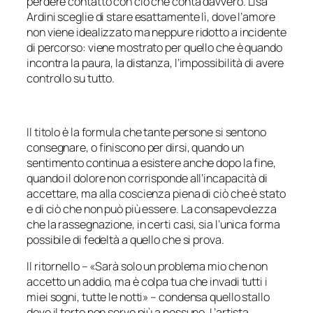
perdere contatto con ciò che conta davvero. Lisa
Ardini sceglie di stare esattamente lì, dove l’amore
non viene idealizzato ma neppure ridotto a incidente
di percorso: viene mostrato per quello che è quando
incontra la paura, la distanza, l’impossibilità di avere
controllo su tutto.
Il titolo è la formula che tante persone si sentono
consegnare, o finiscono per dirsi, quando un
sentimento continua a esistere anche dopo la fine,
quando il dolore non corrisponde all’incapacità di
accettare, ma alla coscienza piena di ciò che è stato
e di ciò che non può più essere. La consapevolezza
che la rassegnazione, in certi casi, sia l’unica forma
possibile di fedeltà a quello che si prova.
Il ritornello – «
Sarà solo un problema mio che non
accetto un addio, ma è colpa tua che invadi tutti i
miei sogni, tutte le notti
» – condensa quello stallo
dove il torto non serve più a nessuno. L’artista