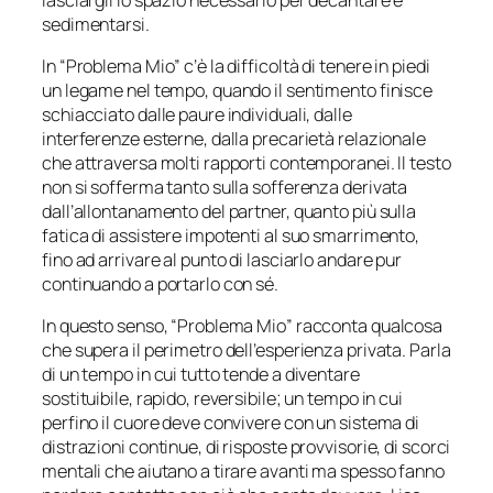
sedimentarsi.
In “Problema Mio” c’è la difficoltà di tenere in piedi
un legame nel tempo, quando il sentimento finisce
schiacciato dalle paure individuali, dalle
interferenze esterne, dalla precarietà relazionale
che attraversa molti rapporti contemporanei. Il testo
non si sofferma tanto sulla sofferenza derivata
dall’allontanamento del partner, quanto più sulla
fatica di assistere impotenti al suo smarrimento,
fino ad arrivare al punto di lasciarlo andare pur
continuando a portarlo con sé.
In questo senso, “Problema Mio” racconta qualcosa
che supera il perimetro dell’esperienza privata. Parla
di un tempo in cui tutto tende a diventare
sostituibile, rapido, reversibile; un tempo in cui
perfino il cuore deve convivere con un sistema di
distrazioni continue, di risposte provvisorie, di scorci
mentali che aiutano a tirare avanti ma spesso fanno