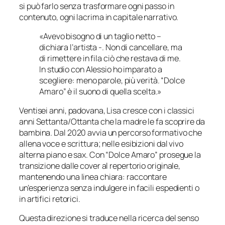
si può farlo senza trasformare ogni passo in
contenuto, ogni lacrima in capitale narrativo.
«Avevo bisogno di un taglio netto –
dichiara l’artista -. Non di cancellare, ma
di rimettere in fila ciò che restava di me.
In studio con Alessio ho imparato a
scegliere: meno parole, più verità. “Dolce
Amaro” è il suono di quella scelta.»
Ventisei anni, padovana, Lisa cresce con i classici
anni Settanta/Ottanta che la madre le fa scoprire da
bambina. Dal 2020 avvia un percorso formativo che
allena voce e scrittura; nelle esibizioni dal vivo
alterna piano e sax. Con “Dolce Amaro” prosegue la
transizione dalle cover al repertorio originale,
mantenendo una linea chiara: raccontare
un’esperienza senza indulgere in facili espedienti o
in artifici retorici.
Questa direzione si traduce nella ricerca del senso