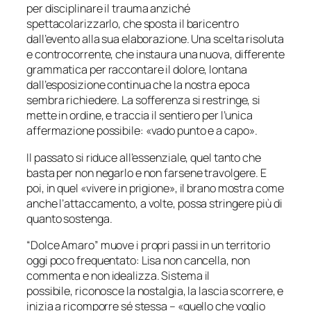
per disciplinare il trauma anziché
spettacolarizzarlo, che sposta il baricentro
dall’evento alla sua elaborazione. Una scelta risoluta
e controcorrente, che instaura una nuova, differente
grammatica per raccontare il dolore, lontana
dall’esposizione continua che la nostra epoca
sembra richiedere. La sofferenza si restringe, si
mette in ordine, e traccia il sentiero per l’unica
affermazione possibile: «
vado punto e a capo
».
Il passato si riduce all’essenziale, quel tanto che
basta per non negarlo e non farsene travolgere. E
poi, in quel «
vivere in prigione
», il brano mostra come
anche l’attaccamento, a volte, possa stringere più di
quanto sostenga.
“Dolce Amaro” muove i propri passi in un territorio
oggi poco frequentato: Lisa non cancella, non
commenta e non idealizza. Sistema il
possibile, riconosce la nostalgia, la lascia scorrere, e
inizia a ricomporre sé stessa – «
quello che voglio