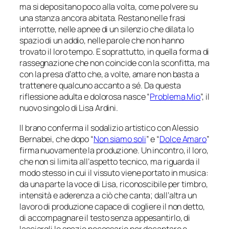
ma si depositano poco alla volta, come polvere su
una stanza ancora abitata. Restano nelle frasi
interrotte, nelle apnee di un silenzio che dilata lo
spazio di un addio, nelle parole che non hanno
trovato il loro tempo. E soprattutto, in quella forma di
rassegnazione che non coincide con la sconfitta, ma
con la presa d’atto che, a volte, amare non basta a
trattenere qualcuno accanto a sé. Da questa
riflessione adulta e dolorosa nasce “
Problema Mio
”, il
nuovo singolo di Lisa Ardini.
Il brano conferma il sodalizio artistico con Alessio
Bernabei, che dopo “
Non siamo soli
” e “
Dolce Amaro
”
firma nuovamente la produzione. Un incontro, il loro,
che non si limita all’aspetto tecnico, ma riguarda il
modo stesso in cui il vissuto viene portato in musica:
da una parte la voce di Lisa, riconoscibile per timbro,
intensità e aderenza a ciò che canta; dall’altra un
lavoro di produzione capace di cogliere il non detto,
di accompagnare il testo senza appesantirlo, di
lasciargli lo spazio necessario per decantare e