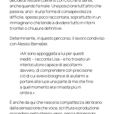
decide di restare coerenti con ciò che si sente,
anche quando fa male. Una posizione tutt’altro che
passiva, anzi: è una forma di consapevolezza
difficile, spesso poco raccontata, soprattutto in un
immaginario che tende a dividere tutto in ritorni
trionfali o chiusure definitive.
Determinante, in questo percorso, il lavoro condiviso
con Alessio Bernabei.
«Mi sono appoggiata a lui per questi
inediti – racconta Lisa – e ho trovato un
interlocutore capace di ascoltarmi
davvero, di comprendere con precisione
ciò di cui avevo bisogno e di aiutarmi a
portare alla luce una parte di me che fino
a quel momento era rimasta più in
ombra.»
È anche da qui che nasce la compattezza del brano:
dalla sensazione che voce, scrittura e produzione
procedano nello stesso verso, senza dispersioni,