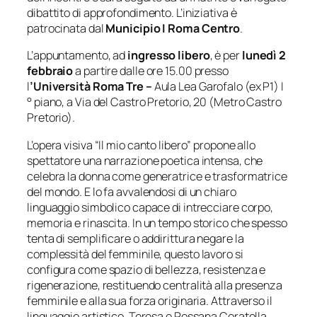
dibattito di approfondimento. L’iniziativa è
patrocinata dal
Municipio I Roma Centro
.
L’appuntamento, ad
ingresso libero
, è per
lunedì 2
febbraio
a partire dalle ore 15.00 presso
l
’Università Roma Tre –
Aula Lea Garofalo (ex P1) I
° piano, a Via del Castro Pretorio, 20 (Metro Castro
Pretorio).
L’opera visiva “Il mio canto libero” propone allo
spettatore una narrazione poetica intensa, che
celebra la donna come generatrice e trasformatrice
del mondo. E lo fa avvalendosi di un chiaro
linguaggio simbolico capace di intrecciare corpo,
memoria e rinascita. In un tempo storico che spesso
tenta di semplificare o addirittura negare la
complessità del femminile, questo lavoro si
configura come spazio di bellezza, resistenza e
rigenerazione, restituendo centralità alla presenza
femminile e alla sua forza originaria. Attraverso il
linguaggio artistico, Teresa e Rossana Coratella