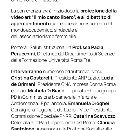
La conferenza avrà inizio dopo la
proiezione della
video art
“Il mio canto libero”, e al
dibattito di
approfondimento
parteciperanno esponenti del
mondo accademico, sindacale e
dell’associazionismo femminile.
Porterà i Saluti istituzionali la
Prof.ssa Paola
Perucchini
, Direttrice del Dipartimento di Scienze
della Formazione, Università Roma Tre.
Interverranno
numerose ed autorevoli voci:
Cristina Costarelli,
Presidente ANP Lazio;
Lucia
de Grimani,
Presidente CNA Impresa Donna Roma
e Lazio;
Michela Di Biase,
Deputata
–
Capogruppo
PD in Commissione bicamerale Infanzia e
Adolescenza. E poi ancora:
Emanuela Droghei,
Consigliera Regionale del Lazio – Vice Presidente
Commissione Speciale PNRR;
Caterina Scavuzzo,
Delegata alle Pari Opportunità Cisl Roma;
Claudia
Santoloce,
Assessora alle Politiche Sociali e alle