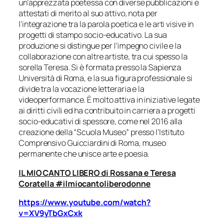
un’apprezzata poetessa con diverse pubblicazioni e
attestati di merito al suo attivo, nota per
l’integrazione tra la parola poetica e le arti visive in
progetti di stampo socio-educativo. La sua
produzione si distingue per l’impegno civile e la
collaborazione con altre artiste, tra cui spesso la
sorella Teresa. Si è formata presso la Sapienza
Università di Roma, e la sua figura professionale si
divide tra la vocazione letteraria e la
videoperformance. È molto attiva in iniziative legate
ai diritti civili ed ha contribuito in carriera a progetti
socio-educativi di spessore, come nel 2016 alla
creazione della “Scuola Museo” presso l’Istituto
Comprensivo Guicciardini di Roma, museo
permanente che unisce arte e poesia.
IL MIO CANTO LIBERO di Rossana e Teresa
Coratella #ilmiocantoliberodonne
https://www.youtube.com/watch?
v=XV9yTbGxCxk