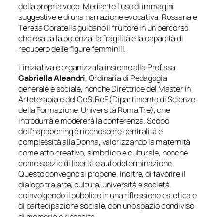
della propria voce. Mediante l’uso di immagini
suggestive e di una narrazione evocativa, Rossana e
Teresa Coratella guidano il fruitore in un percorso
che esalta la potenza, la fragilità e la capacità di
recupero delle figure femminili.
L’iniziativa è organizzata insieme alla Prof.ssa
Gabriella Aleandri
, Ordinaria di Pedagogia
generale e sociale, nonché Direttrice del Master in
Arteterapia e del CeStReF (Dipartimento di Scienze
della Formazione, Università Roma Tre), che
introdurrà e modererà la conferenza. Scopo
dell’
happpening
è riconoscere centralità e
complessità alla Donna, valorizzando la maternità
come atto creativo, simbolico e culturale, nonché
come spazio di libertà e autodeterminazione.
Questo convegno si propone, inoltre, di favorire il
dialogo tra arte, cultura, università e società,
coinvolgendo il pubblico in una riflessione estetica e
di partecipazione sociale, con uno spazio condiviso
di memoria e rinascita.