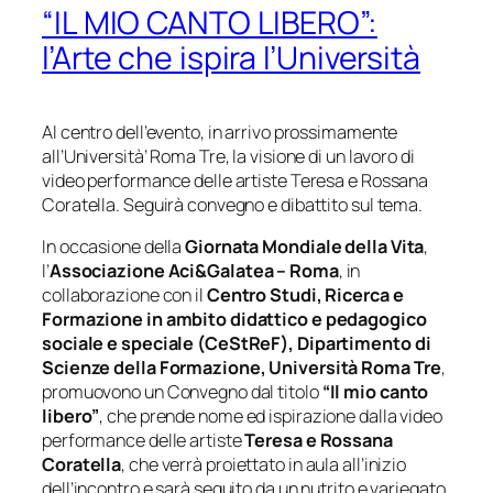
“IL MIO CANTO LIBERO”:
l’Arte che ispira l’Università
Al centro dell’evento, in arrivo prossimamente
all’Università’ Roma Tre, la visione di un lavoro di
video performance delle artiste Teresa e Rossana
Coratella. Seguirà convegno e dibattito sul tema.
In occasione della
Giornata Mondiale della Vita
,
l’
Associazione Aci&Galatea – Roma
, in
collaborazione con il
Centro Studi, Ricerca e
Formazione in ambito didattico e pedagogico
sociale e speciale (CeStReF), Dipartimento di
Scienze della Formazione, Università Roma Tre
,
promuovono un Convegno dal titolo
“Il mio canto
libero”
, che prende nome ed ispirazione dalla video
performance delle artiste
Teresa e Rossana
Coratella
, che verrà proiettato in aula all’inizio
dell’incontro e sarà seguito da un nutrito e variegato