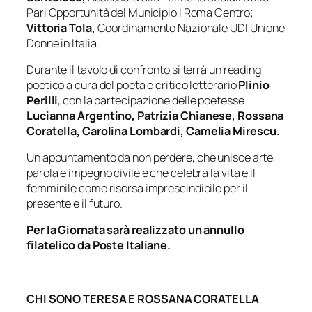
Pari Opportunità del Municipio I Roma Centro;
Vittoria Tola,
Coordinamento Nazionale UDI Unione
Donne in Italia.
Durante il tavolo di confronto si terrà un reading
poetico a cura del poeta e critico letterario
Plinio
Perilli
, con la partecipazione delle poetesse
Lucianna Argentino, Patrizia Chianese, Rossana
Coratella, Carolina Lombardi, Camelia Mirescu
.
Un appuntamento da non perdere, che unisce arte,
parola e impegno civile e che celebra la vita e il
femminile come risorsa imprescindibile per il
presente e il futuro.
Per la Giornata sarà realizzato un annullo
filatelico da Poste Italiane.
CHI SONO TERESA E ROSSANA CORATELLA