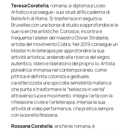
Teresa Coratella
, romana, si diploma a Liceo
Artistico e prosegue i suoi studi all’Accademia di
Belle Arti di Roma. Si trasferisce in seguito a
Bruxelles con una borsa di studio e approfondisce le
sue ricerche artistiche. Conosce, incontra e
frequenta l’atelier del maestro Olivier Strebelle,
artista del movimento Cobra. Nel 2019 consegue un
Master In Arteterapia per approfondire la sua
attività artistica, andando alla ricerca del segno
autentico, libero e liberatorio del proprio
Io
. Artista
poliedrica immersa nel contemporaneo, come
pittrice è definita colorista e gestuale,
caratterizzata una spiccata sensibilità materica
che punta a trasformare la “bellezza in verità”
attraverso luce e movimento. Integra l’arte con la
riflessione civile e l’arteterapia. Intensa la sua
attività di video performance, che pratica sempre
con la sorella Rossana.
Rossana Coratella
, anche lei romana, è