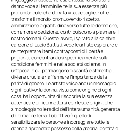
danno voce al femminile nella sua essenza più
profonda: colei che dona la vita, accoglie, nutre e
trasforma il mondo, promuovendo rispetto,
ammirazione e gratitudine verso tutte le donne che,
con amore e dedizione, contribuiscono a plasmare il
nostro domani. Questo lavoro, ispirato alla celebre
canzone di Lucio Battisti, vede le artiste esplorare e
reinterpretare i temi contrapposti di libertà e
prigionia, concentrandosi specificamente sulla
condizione femminile nella società odierna. In
un’epoca in cui permangono disparità e stereotipi,
diviene cruciale riaffermare l’importanza della
parità di genere. Le artiste veicolano un messaggio
significativo: la donna, vista come origine di ogni
cosa, ha l’opportunità di riscoprire la sua essenza
autentica e di riconnettersi con le sue origini, che
simboleggiano le radici dell’intera umanità, generata
dalla madre terra. L’obiettivo è quello di
sensibilizzare le persone e incoraggiare tutte le
donne a riprendere possesso della propria identità e